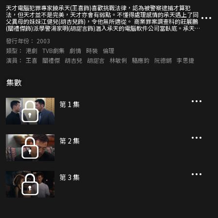
天才電腦犯罪專家饒承天(王喜飾)喜歡挑戰法律，認為被警察逮捕才算犯
法，但天才並不是完美，天才亦會有弱點。不懂得處理感情的承天遇上了同
父異母的妹妹江健兒(胡杏兒飾)，令他無所適從。 商業罪案調查科的莊展鵬
(關禮傑飾)派學警湯家明(胡諾言飾)潛入承天的電腦軟件公司當臥底。承天決
要來一場遊戲，把家明變為與他一樣的人。 想改變別人的還有健兒，健兒發
發行年份：
2003
現了承天的電腦罪行，健兒要令承天改邪歸正。此時，健兒亦發現心愛的家
明為臥底，質疑兩人的感情是否真愛。
類型：
港劇
TVB劇集
劇情
時裝
倫理
演員：
王喜
關禮傑
胡杏兒
胡諾言
林敏俐
駱應鈞
阮德鏘
李思捷
集數
第 1 集
第 2 集
第 3 集