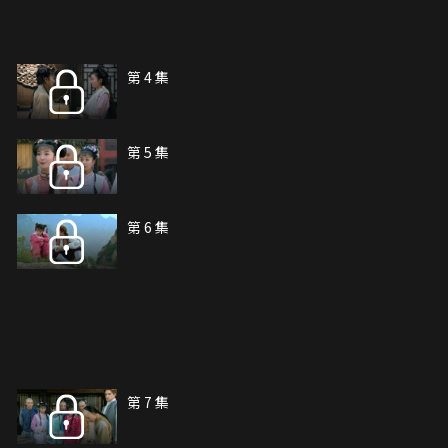
第 4 集
第 5 集
第 6 集
第 7 集