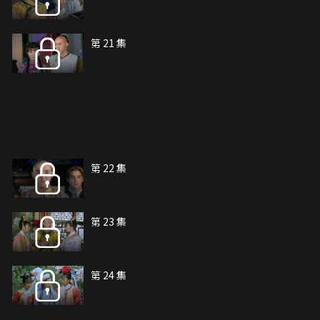
第 21 集
第 22 集
第 23 集
第 24 集