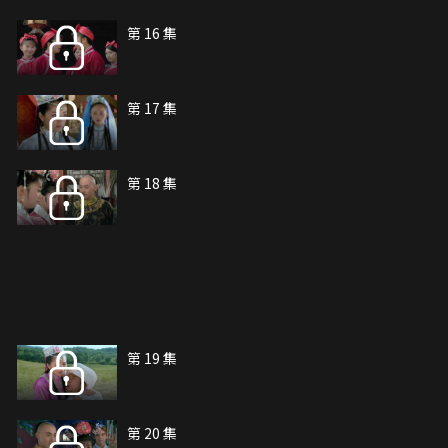
第 16 集
第 17 集
第 18 集
第 19 集
第 20 集