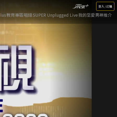
登入 / 訂購
lus
教育專區
唱錢
SUPER Unplugged Live
我的至愛男神推介