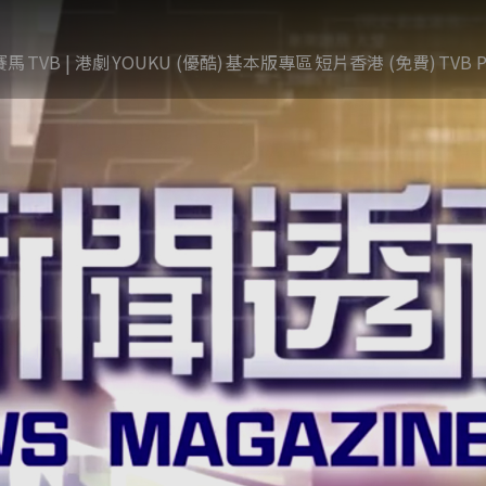
賽馬
TVB | 港劇
YOUKU (優酷)
基本版專區
短片香港 (免費)
TVB P