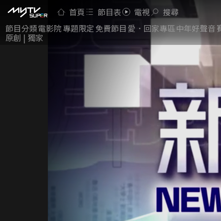
首頁
節目表
電視
搜尋
節目分類
電影院
專題限定
免費節目
愛．回家專區
中年好聲音
原創 | 獨家