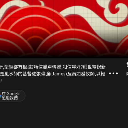
新,聖經都有根據?唔信風車轉運,咁信咩好?創世電視新
經是風水師的基督徒張偉強(James)及蕭如發牧師,以輕
!
在 Google
追蹤我們