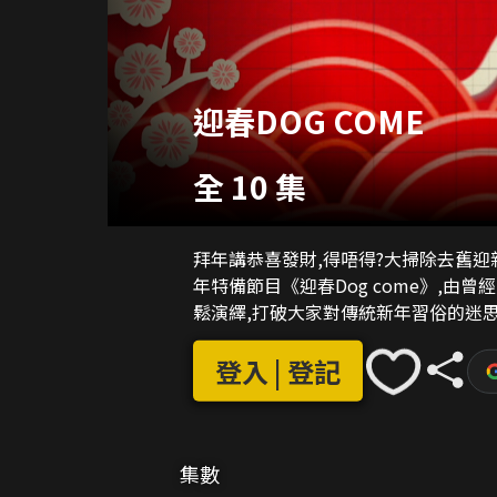
迎春DOG COME
全 10 集
拜年講恭喜發財,得唔得?大掃除去舊迎
年特備節目《迎春Dog come》,由曾
鬆演繹,打破大家對傳統新年習俗的迷思
登入 | 登記
集數