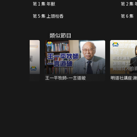
第 1 集 年獸
第 2 
第 5 集 上頭柱香
第 6 
類似節目
挑戰與代價
王一平牧師-一言道破
明道社講座:
的面紗-雅歌