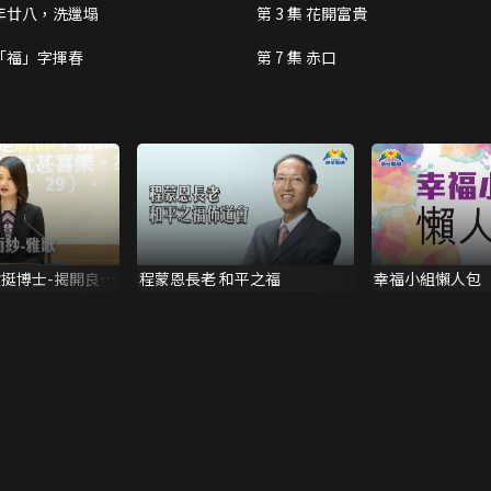
集 年廿八，洗邋塌
第 3 集 花開富貴
集 「福」字揮春
第 7 集 赤口
謝挺博士-揭開良人
程蒙恩長老 和平之福
幸福小組懶人包