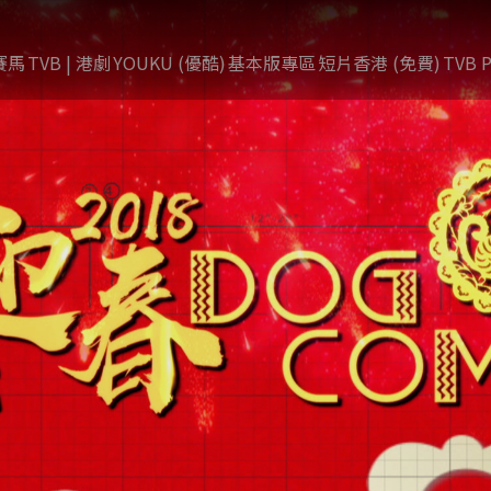
賽馬
TVB | 港劇
YOUKU (優酷)
基本版專區
短片香港 (免費)
TVB P