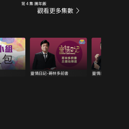
第 4 集 團年飯
觀看更多集數
靈情日記-哥林多前書
靈情日記-羅馬書