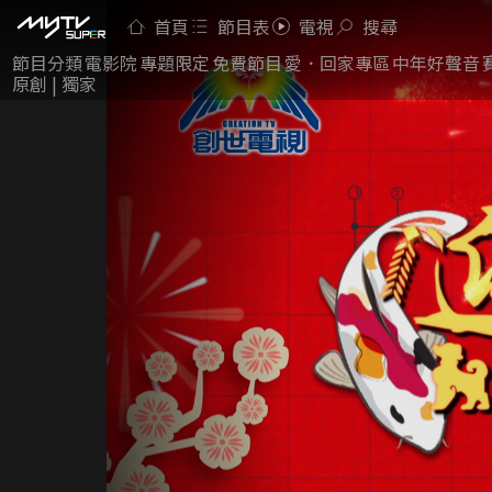
首頁
節目表
電視
搜尋
節目分類
電影院
專題限定
免費節目
愛．回家專區
中年好聲音
原創 | 獨家