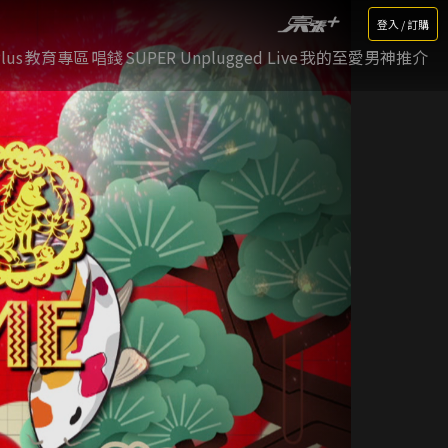
登入 / 訂購
lus
教育專區
唱錢
SUPER Unplugged Live
我的至愛男神推介