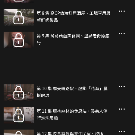
第 8 集 高CP值海鮮居酒屋、工場享用最
新鮮奶製品
第 9 集 蒟蒻菇菌美食團、溫泉老街療癒
行
第 10 集 摩天輪路駅、燈飾「花海」震
撼眼球
第 11 集 環抱森林的休息站、浸美人湯
行泡泡吊橋
第 12 集 包含剪髮與養生民宿、校服