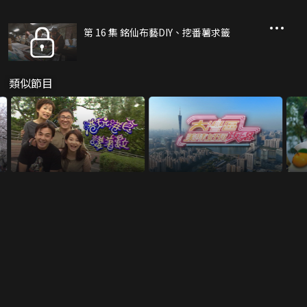
第 16 集 銘仙布藝DIY、挖番薯求籤
類似節目