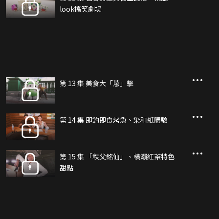
look搞笑劇場
第 13 集 美食大「蔥」擊
第 14 集 即釣即食烤魚、染和紙體驗
第 15 集 「秩父銘仙」、橫瀨紅茶特色
甜點