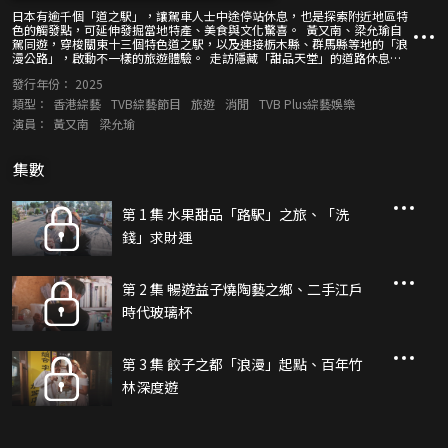
日本有逾千個「道之駅」，讓駕車人士中途停站休息，也是探索附近地區特
色的觸發點，可延伸發掘當地特產、美食與文化驚喜。 黃又南、梁允瑜自
駕同遊，穿梭關東十三個特色道之駅，以及連接栃木縣、群馬縣等地的「浪
漫公路」，啟動不一樣的旅遊體驗。 走訪隱藏「甜品天堂」的道路休息站
後，深入果園即摘即食當造水果，還一嚐打卡系和菓子與果蓉刨冰。也會見
發行年份：
2025
識集結不同益子陶藝作品的休息站，再感受益子燒茶屋風情，又到釀酒廠品
味清酒。
類型：
香港綜藝
TVB綜藝節目
旅遊
消閒
TVB Plus綜藝娛樂
演員：
黃又南
梁允瑜
集數
第 1 集 水果甜品「路駅」之旅、「洗
錢」求財運
第 2 集 暢遊益子燒陶藝之鄉、二手江戶
時代玻璃杯
第 3 集 餃子之都「浪漫」起點、百年竹
林深度遊