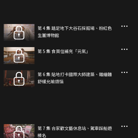
第 4 集 踏足地下大谷石採掘場、粉紅色
生薑博物館
第 5 集 食買住補充「元氣」
第 6 集 貼地打卡國際大師建築、雜繪麵
舒緩允瑜煩惱
第 7 集 合家歡文藝休息站、駕車踩船遊
榛名