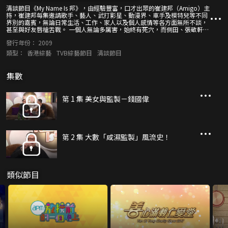
清談節目《My Name Is 邦》，由經驗豐富，口才出眾的崔建邦（Amigo）主
持，崔建邦每集邀請歌手、藝人、武打影星、動漫界、車手及模特兒等不同
界別的嘉賓，無論日常生活、工作、家人以及個人感情等各方面無所不談，
甚至與好友唇槍舌戰。 一個人無論多厲害，始終有死穴，而側田、張敬軒、
陳偉霆、胡蓓蔚、單立文、官恩娜等一眾圈中老友記亦會在節目中大爆
發行年份：
2009
Amigo與緋聞女友唐詩詠的感情，令一向口齒伶俐、反應快的Amigo，頃刻
變得口啞啞；到底Amigo會被嘉賓們突襲到面無血色，還是嘉賓被問到啞口
類型：
香港綜藝
TVB綜藝節目
清談節目
無言？訪問內容必定令觀眾不禁叫「爽」！
集數
第 1 集 美女與監製－錢國偉
第 2 集 大數「咸濕監製」風流史！
類似節目