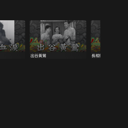
出谷黃鶯
長相憶