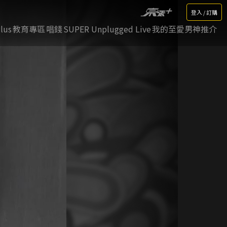
登入 / 訂購
lus
教育專區
唱錢
SUPER Unplugged Live
我的至愛男神推介