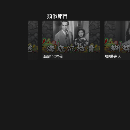
類似節目
爸
海底沉枯骨
蝴蝶夫人