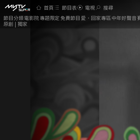
首頁
節目表
電視
搜尋
節目分類
電影院
專題限定
免費節目
愛．回家專區
中年好聲音
原創 | 獨家