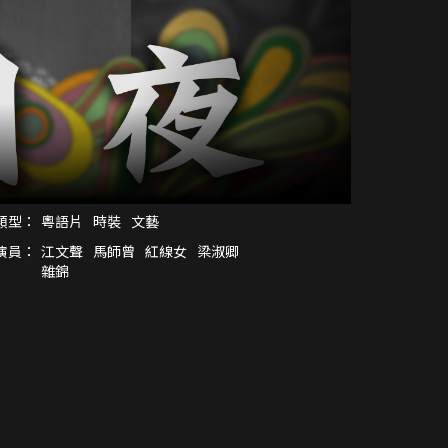
類型：
粵語片
時裝
文藝
演員：
江文聲
馬師曾
紅線女
梁淑卿
雜錦