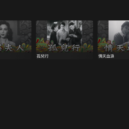
孤兒行
情天血淚