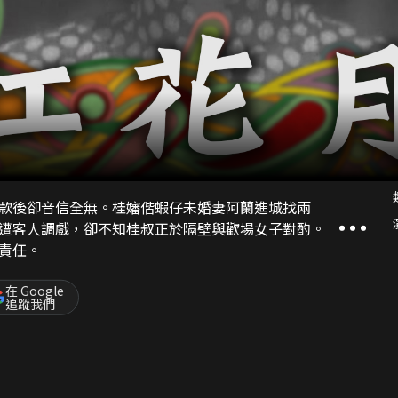
款後卻音信全無。桂嬸偕蝦仔未婚妻阿蘭進城找兩
遭客人調戲，卻不知桂叔正於隔壁與歡場女子對酌。
責任。
在 Google
追蹤我們