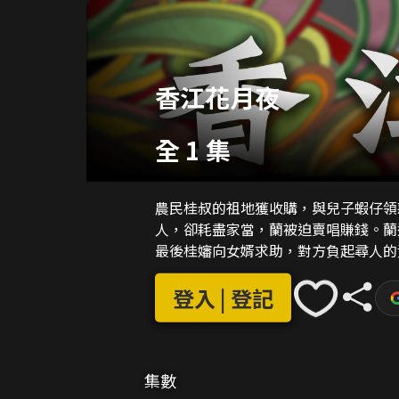
香江花月夜
全 1 集
農民桂叔的祖地獲收購，與兒子蝦仔領
人，卻耗盡家當，蘭被迫賣唱賺錢。蘭
最後桂嬸向女婿求助，對方負起尋人的
登入 | 登記
集數