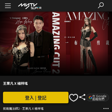
王業凡 X 楊梓瑤
在 Google
登入 | 登記
追蹤我們
剪裁魔法師2 - 王業凡 X 楊梓瑤