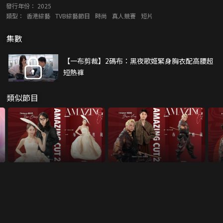
發行年份：
2025
類型：
香港綜藝
TVB綜藝節目
時尚
真人競賽
短片
集數
【一布剪裁】2碼布：黑夜歌姬緊身胸衣配高腰超
短熱褲
類似節目