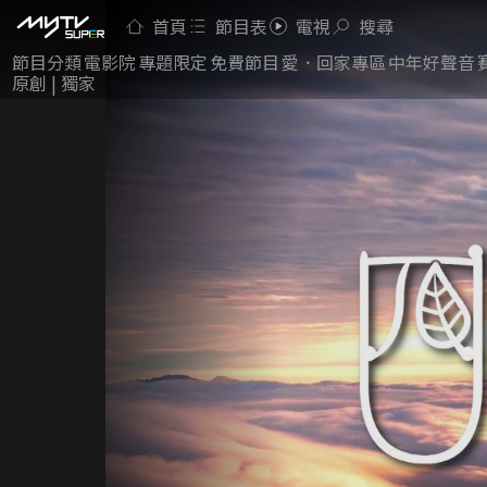
首頁
節目表
電視
搜尋
節目分類
電影院
專題限定
免費節目
愛．回家專區
中年好聲音
原創 | 獨家