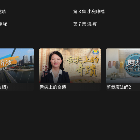
 乾咳
第 3 集 小兒哮喘
便 秘
第 7 集 濕 疹
文版)
舌尖上的奇蹟
剪裁魔法師2