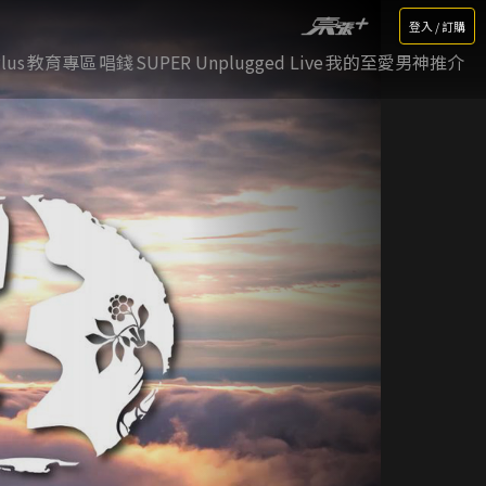
登入 / 訂購
lus
教育專區
唱錢
SUPER Unplugged Live
我的至愛男神推介