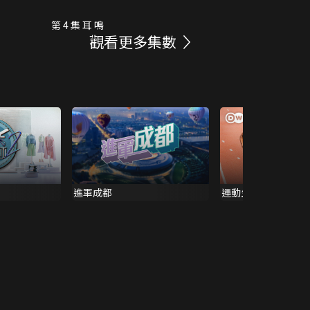
第 4 集 耳 鳴
觀看更多集數
進軍成都
運動生活