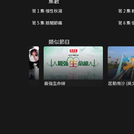
集數
第 1 集 慢性秋瀉
第 2 集
第 5 集 膝關節痛
第 6 集 
類似節目
身
最強生命線
起動南沙 (英