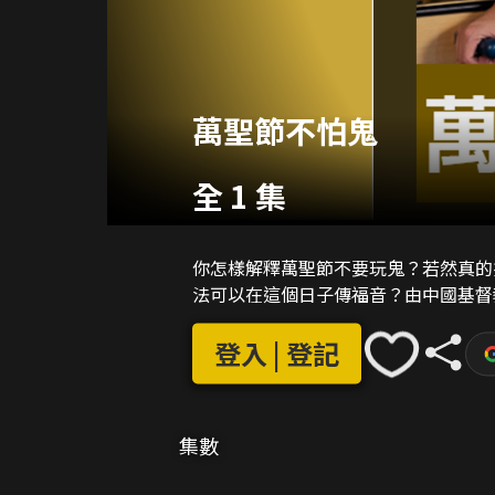
萬聖節不怕鬼
全 1 集
你怎樣解釋萬聖節不要玩鬼？若然真的
法可以在這個日子傳福音？由中國基督
登入 | 登記
集數