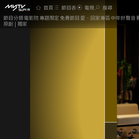
首頁
節目表
電視
搜尋
節目分類
電影院
專題限定
免費節目
愛．回家專區
中年好聲音
原創 | 獨家