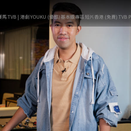
賽馬
TVB | 港劇
YOUKU (優酷)
基本版專區
短片香港 (免費)
TVB P