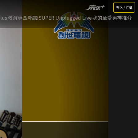
登入 / 訂購
lus
教育專區
唱錢
SUPER Unplugged Live
我的至愛男神推介