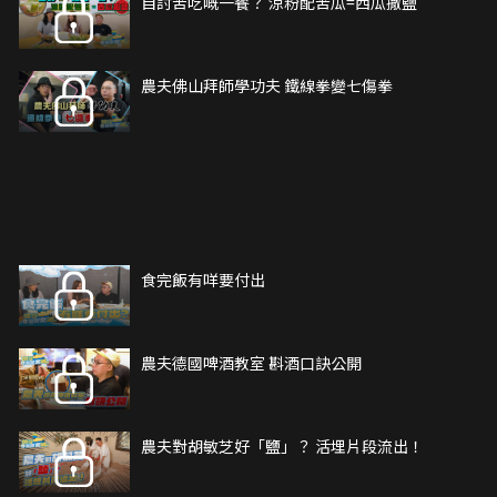
自討苦吃嘅一餐？ 涼粉配苦瓜=西瓜撒鹽
農夫佛山拜師學功夫 鐵線拳變七傷拳
⻝完飯有咩要付出
農夫德國啤酒教室 斟酒口訣公開
農夫對胡敏芝好「鹽」？ 活埋片段流出！