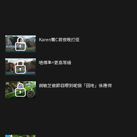
Karen驚C君夜晚打佢
唔標準=更高等級
胡敏芝做節目嚟到呢個「田地」係應得