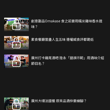
創意甜品Omakase 食之前要用糯米雞味香水提
味？
素食餐廳嘗盡人生五味 連權威食評都跪低
廣州打卡雞尾酒吧 陸永「錯誤示範」用酒味介紹
節目名？
廣州大嘆法國餐 原來品酒仲要練腳？