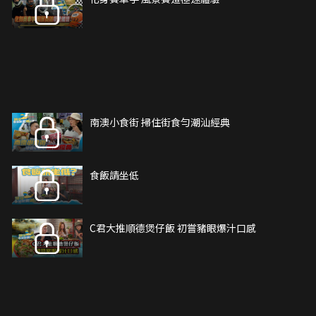
南澳小食街 掃住街食勻潮汕經典
⻝飯請坐低
C君大推順德煲仔飯 初嘗豬眼爆汁口感