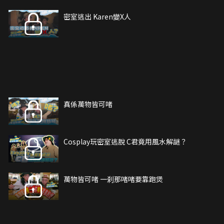
密室逃出 Karen變X人
真係萬物皆可啫
Cosplay玩密室逃脫 C君竟用風水解謎？
萬物皆可啫 一刹那啫啫要靠跑煲