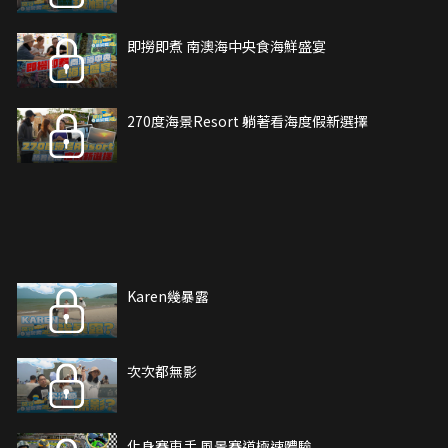
即撈即煮 南澳海中央食海鮮盛宴
270度海景Resort 躺著看海度假新選擇
Karen幾暴露
次次都無影
化身賽車手 風景賽道極速體驗