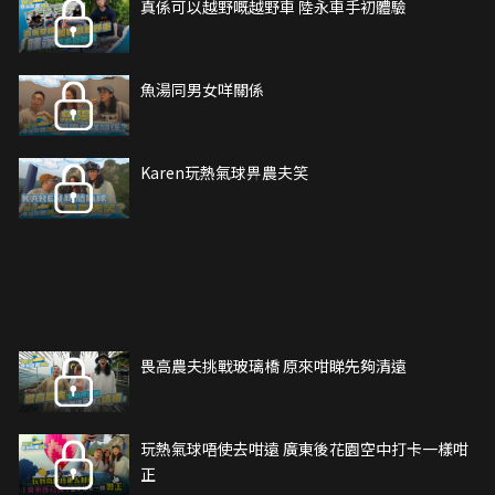
真係可以越野嘅越野車 陸永車手初體驗
魚湯同男女咩關係
Karen玩熱氣球畀農夫笑
畏高農夫挑戰玻璃橋 原來咁睇先夠清遠
玩熱氣球唔使去咁遠 廣東後花園空中打卡一樣咁
正