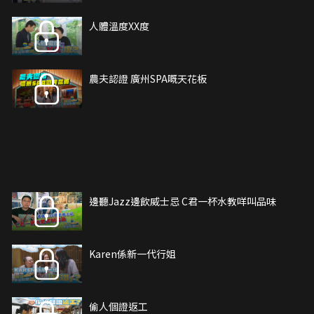
人體溫度XX度
農夫認證 廣州SPA嘅天花板
邊聽Jazz邊飲威士忌 C君一杯水教咩叫品味
Karen係新一代行姐
偷人個證返工