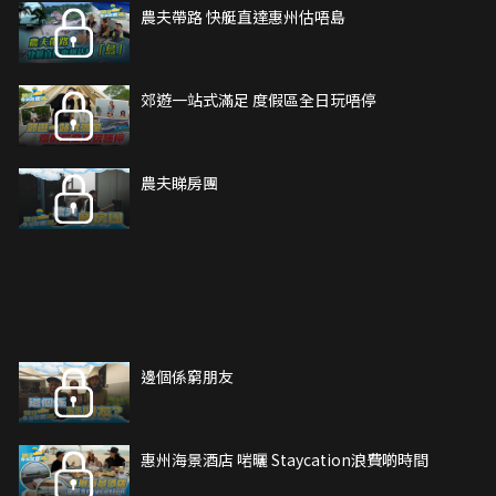
農夫帶路 快艇直達惠州估唔島
郊遊一站式滿足 度假區全日玩唔停
農夫睇房團
邊個係窮朋友
惠州海景酒店 啱曬 Staycation浪費啲時間