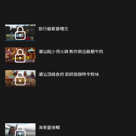
旅行最緊要嘈交
潮汕點少得火鍋 教你涮出最靚牛肉
潮汕頂級食府 廚師發辦時令鮮味
海景靈接觸