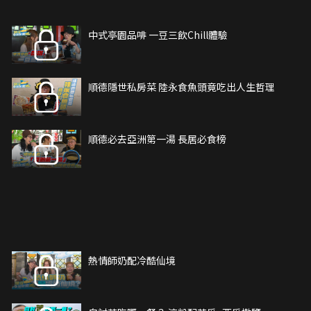
中式亭園品啡 一豆三飲Chill體驗
順德隱世私房菜 陸永食魚頭竟吃出人生哲理
順德必去亞洲第一湯 長居必食榜
熱情師奶配冷酷仙境