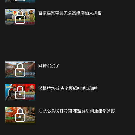
富豪嘉賓帶農夫食高級潮汕大排檔
財神沉沒了
湘橋牌坊街 古宅裏細味潮式咖啡
汕頭必食榜打冷鋪 凍蟹鲜甜到連醋都多餘