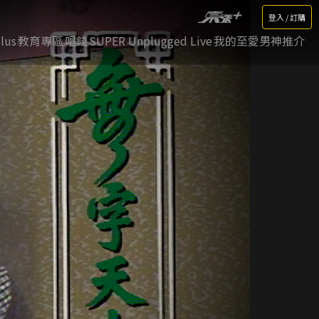
登入 / 訂購
lus
教育專區
唱錢
SUPER Unplugged Live
我的至愛男神推介