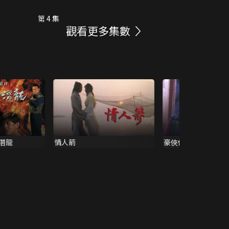
第 4 集
觀看更多集數
穴潛龍
情人箭
豪俠傳