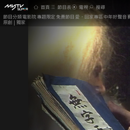
首頁
節目表
電視
搜尋
節目分類
電影院
專題限定
免費節目
愛．回家專區
中年好聲音
原創 | 獨家