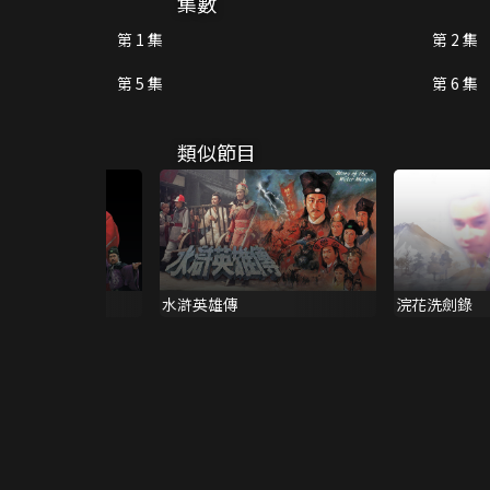
集數
第 1 集
第 2 集
第 5 集
第 6 集
類似節目
水滸英雄傳
浣花洗劍錄