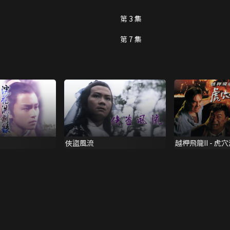
第 3 集
第 7 集
俠盜風流
越柙飛龍II - 虎