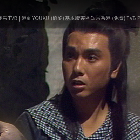
賽馬
TVB | 港劇
YOUKU (優酷)
基本版專區
短片香港 (免費)
TVB P