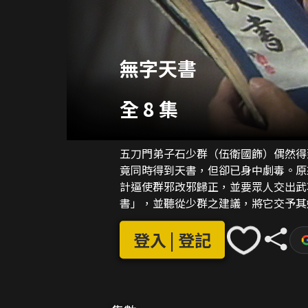
無字天書
全 8 集
五刀門弟子石少群（伍衛國飾）偶然得
竟同時得到天書，但卻已身中劇毒。原
計逼使群邪改邪歸正，並要眾人交出武
書」，並聽從少群之建議，將它交予其好友
（陳曉瑩飾）因少群悔婚，加上其太祖
教濫殺無辜。少群誓要參透「無字天書
登入 | 登記