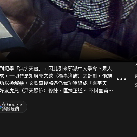
到絕學「無字天書」，因此引來邪派中人爭奪。眾人
來，一切皆是知府郭文欽（楊嘉洛飾）之計劃，他施
功以換解藥。文欽事後將各派武功筆錄成「有字天
虎兒（尹天照飾）修練，匡扶正道。 不料皇甫慧
母被殺，甫慧遂利用虎兒來為她報仇雪恨，更設立魔
」內的武功，來制止二人繼續作惡。
在 Google
追蹤我們