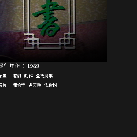
發行年份：
1989
類型：
港劇
動作
亞視劇集
演員：
陳曉瑩
尹天照
伍衛國