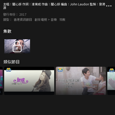
主唱：關心妍 作詞：凌東成 作曲：關心妍 編曲：John Laudon 監製：劉港
源
發行年份：
2017
類型：
香港資訊節目
創世電視 > 音樂
宗教
集數
類似節目