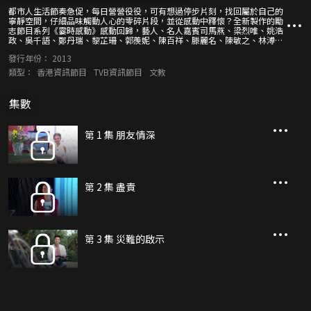
都市人生活節奏急促，每日營營役役，可有想過停步片刻，找回屬於自己的
寧靜空間，仔細品味觸動人心的零碎片段，並從感動中釋懷？全新製作的勵
志節目系列《霎時感動》感動回歸，藝人、名人嘉賓司馬燕、梁烈唯、姚浩
政、吳千語、鄭丹瑞、黎芷珊、郭羨妮、陳百祥、滕麗名、陳敏之、林溥
來、柳俊江、胡渭康等，每集透過獨白形式和觀眾進行心靈交流，帶出一個
發行年份：
2013
饒富寓意、發人深省的小故事，分享從中所得的啟發及感受。幾分鐘的小故
事，除了帶來霎時的觸動，還可能觸發你、我、他，頓悟影響一生的大哲
類型：
香港資訊節目
TVB資訊節目
文教
理！
集數
第 1 集 朋友情深
第 2 集 盡責
第 3 集 災難的啟示