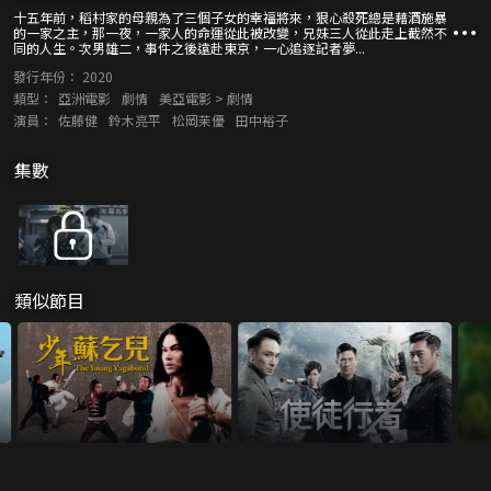
十五年前，稻村家的母親為了三個子女的幸福將來，狠心殺死總是藉酒施暴
的一家之主，那一夜，一家人的命運從此被改變，兄妹三人從此走上截然不
同的人生。次男雄二，事件之後遠赴東京，一心追逐記者夢...
發行年份：
2020
類型：
亞洲電影
劇情
美亞電影 > 劇情
演員：
佐藤健
鈴木亮平
松岡茉優
田中裕子
集數
類似節目