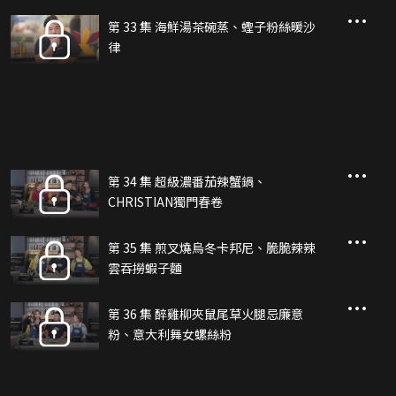
第 33 集 海鮮湯茶碗蒸、蟶子粉絲暖沙
律
第 34 集 超級濃番茄辣蟹鍋、
CHRISTIAN獨門春卷
第 35 集 煎叉燒烏冬卡邦尼、脆脆辣辣
雲吞撈蝦子麵
第 36 集 醉雞柳夾鼠尾草火腿忌廉意
粉、意大利舞女螺絲粉