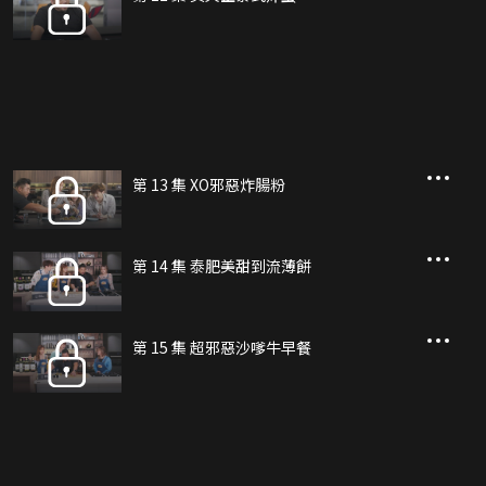
第 13 集 XO邪惡炸腸粉
第 14 集 泰肥美甜到流薄餅
第 15 集 超邪惡沙嗲牛早餐