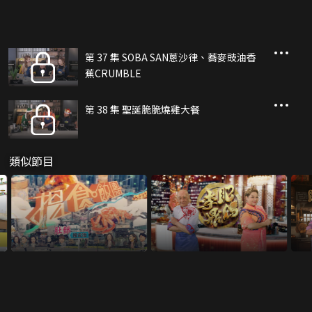
第 37 集 SOBA SAN蔥沙律、蕎麥豉油香
蕉CRUMBLE
第 38 集 聖誕脆脆燒雞大餐
類似節目