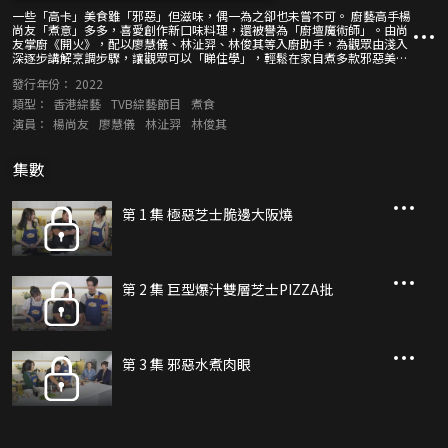
一些「高卡」美食雖「邪惡」但滋味，偶一為之卻也未嘗不可。 廚藝高手楊
尚友「煮意」多多，喜愛創作新口味料理，還被譽為「廚壇魔術師」。由尚
友掌廚《開火》，配以廖慧儀、林沚羿、林俊其等入廚助手，為觀眾由淺入
深逐步講解烹調步驟，讓觀眾可以「睇住學」，輕鬆在家自煮多款邪惡美食
與滋味菜式。縱是入廚新手，也可享受廚樂無窮。 看着尚友巧手「變出」一
發行年份：
2022
道道美食，着實令大家「隔住個Mon都覺得肚餓」！
類型：
香港綜藝
TVB綜藝節目
煮食
演員：
楊尚友
廖慧儀
林沚羿
林俊其
集數
第 1 集 極惡芝士脆邊大阪燒
第 2 集 巨型爆汁雙層芝士PIZZA批
第 3 集 邪惡水煮肉眼