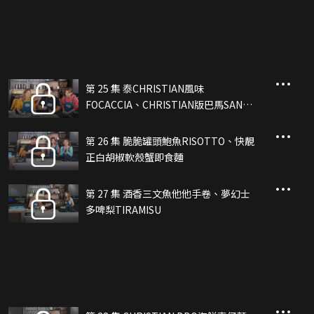
第 25 集 泰CHRISTIAN風味
FOCACCIA、CHRISTIAN版巴馬SAN芝
士雞
第 26 集 脆脆罐頭鮑魚RISOTTO、快靚
正白胡椒軟殼蟹即食麵
第 27 集 酒香三文魚他他手卷、夢幻士
多啤梨TIRAMISU