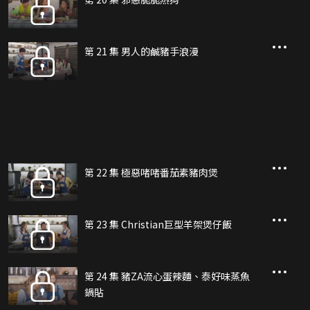
第 21 集 男人的鹹豬手浪漫
第 22 集 極惡啫啫番茄素豬肉煲
第 23 集 Christian巨型羊架煲仔飯
第 24 集 豬ZA流心蛋辣麵、泰好味蒸魚
鍋貼