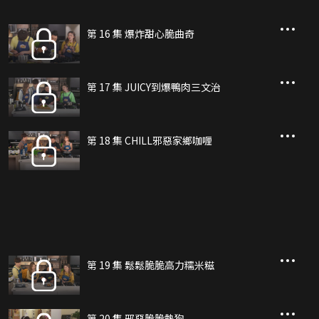
第 16 集 爆炸甜心脆曲奇
第 17 集 JUICY到爆鴨肉三文治
第 18 集 CHILL邪惡家鄉咖喱
第 19 集 鬆鬆脆脆高力糯米糍
第 20 集 邪惡脆脆熱狗