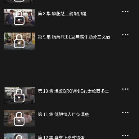
第 8 集 醉肥芝士龍蝦伊麵
第 9 集 媽媽FEEL巨無霸牛肋骨三文治
第 10 集 爆漿BROWNIE心太軟西多士
第 11 集 儲肥情人巨型漢堡
第 12 集 臭夾正泰式炸蛋