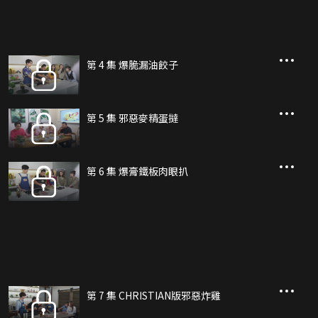
第 4 集 爆脆漏油餃子
第 5 集 邪惡麥精蛋撻
第 6 集 爆膏鐵板肉眼扒
第 7 集 CHRISTIAN版邪惡炸雞