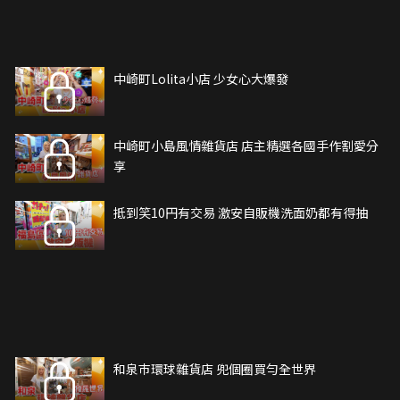
中崎町Lolita小店 少女心大爆發
中崎町小島風情雜貨店 店主精選各國手作割愛分
享
抵到笑10円有交易 激安自販機洗面奶都有得抽
和泉巿環球雜貨店 兜個圈買勻全世界