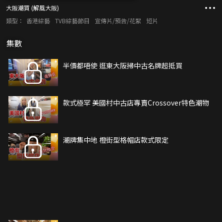
大阪潮買 (解風大阪)
類型：
香港綜藝
TVB綜藝節目
宣傳片/預告/花絮
短片
集數
半價都唔使 逛東大阪掃中古名牌超抵買
款式極罕 美國村中古店專賣Crossover特色潮物
潮牌集中地 橙街型格帽店款式限定