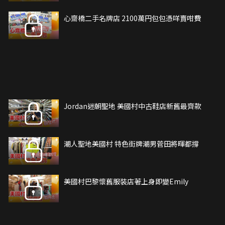
心齋橋二手名牌店 2100萬円包包憑咩賣咁費
Jordan迷朝聖地 美國村中古鞋店新舊最齊款
潮人聖地美國村 特色街牌潮男菅田將暉都撐
美國村巴黎懷舊服裝店著上身即變Emily