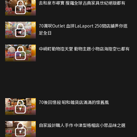
去和泉巿尋寶 搜羅全球古典家具世紀絕版都有
70萬呎Outlet 血拼LaLaport 250間店舖畀你逛
足全日
中崎町動物控天堂 動物主題小物店海陸空乜都有
70後回憶殺 昭和雜貨店滿滿的懷舊風
自家設計職人手作 中津型格帽店小眾品味之選