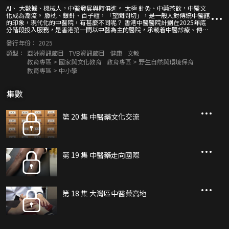
AI、 大數據、機械人，中醫發展與時俱進。 太極 針灸、中藥茶飲，中醫文
化成為潮流。 脈枕、銀針、百子櫃，「望聞問切」，是一般人對傳統中醫館
的印象，現代化的中醫院，有甚麼不同呢？ 香港中醫醫院計劃在2025年底
分階段投入服務，是香港第一間以中醫為主的醫院，承載着中醫診療、傳
承、研究的任務。 團結香港基金呈獻《本草流芳》有詳細介紹。
發行年份：
2025
類型：
亞洲資訊節目
TVB資訊節目
健康
文教
教育專區 > 國家與文化教育
教育專區 > 野生自然與環境保育
教育專區 > 中小學
集數
第 20 集 中醫藥文化交流
第 19 集 中醫藥走向國際
第 18 集 大灣區中醫藥高地