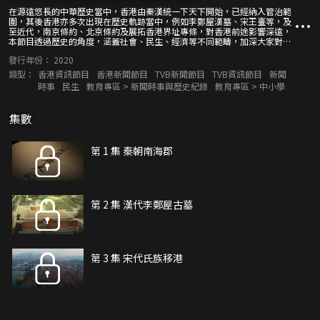
在源遠悠長的中華歷史當中，香港由秦漢統一下天下開始，已經納入管治範
圍，其後香港亦多次出現在歷史軌跡當中，例如李鄭屋漢墓、宋王臺等，及
至近代，南京條約、北京條約及展拓香港界址專條，對香港前途影響深遠，
本節目透過歷史的角度，涵蓋社會、民生、經濟等不同範疇，加深大家對香
港的認識。
發行年份：
2020
類型：
香港資訊節目
香港新聞節目
TVB新聞節目
TVB資訊節目
新聞
時事
民生
教育專區 > 新聞時事與歷史紀錄
教育專區 > 中小學
集數
第 1 集 秦朝南海郡
第 2 集 漢代李鄭屋古墓
第 3 集 宋代氏族移港