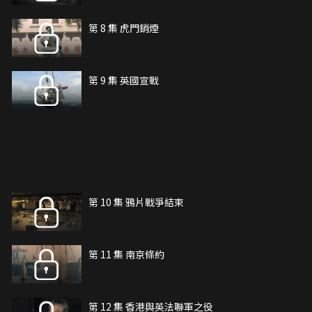
第 8 集 虎門銷煙
第 9 集 英國宣戰
第 10 集 鴉片戰爭結束
第 11 集 南京條約
第 12 集 香港與英法聯軍之役