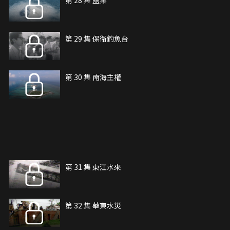
第 28 集 鹽業
第 29 集 保衛釣魚台
第 30 集 南海主權
第 31 集 東江水來
第 32 集 華東水災