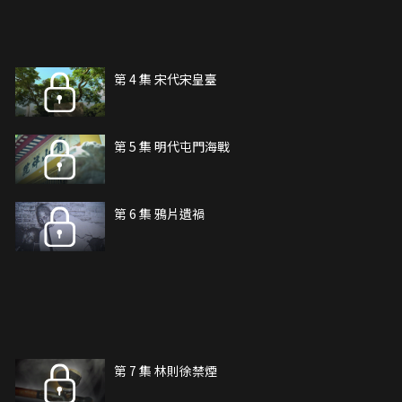
第 4 集 宋代宋皇臺
第 5 集 明代屯門海戰
第 6 集 鴉片遺禍
第 7 集 林則徐禁煙