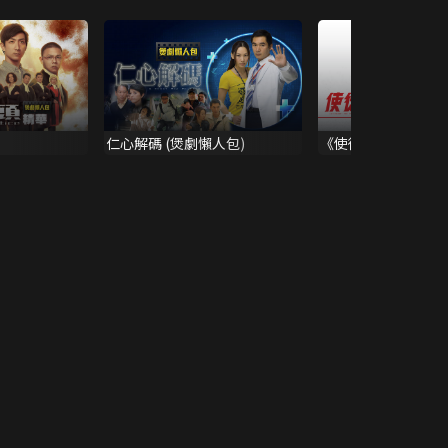
仁心解碼 (煲劇懶人包)
《使徒行者3》鄭淑
預告