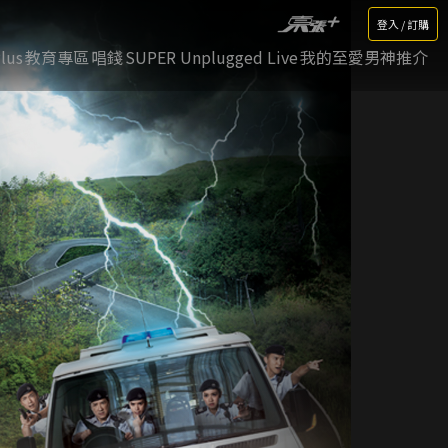
登入 / 訂購
lus
教育專區
唱錢
SUPER Unplugged Live
我的至愛男神推介