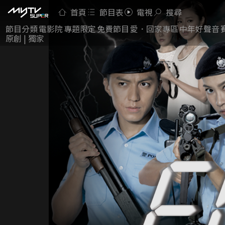
首頁
節目表
電視
搜尋
節目分類
電影院
專題限定
免費節目
愛．回家專區
中年好聲音
原創 | 獨家