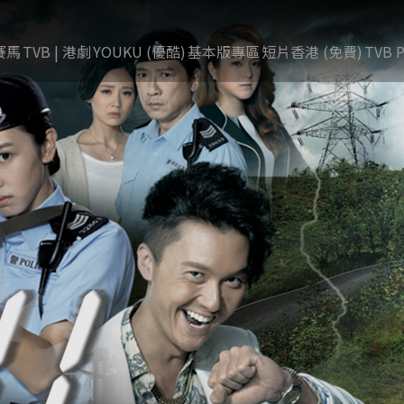
賽馬
TVB | 港劇
YOUKU (優酷)
基本版專區
短片香港 (免費)
TVB P