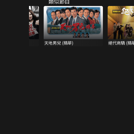
類似節目
華)
天地男兒 (精華)
絕代商驕 (精華