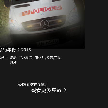
發行年份：
2016
類型：
港劇
TVB劇集
宣傳片/預告/花絮
短片
第4集 綁起你慢慢玩
觀看更多集數