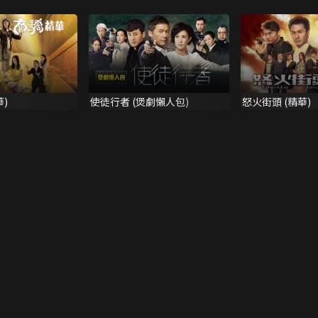
)
使徒行者 (煲劇懶人包)
怒火街頭 (精華)