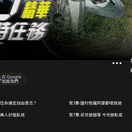
在 Google
追蹤我們
相信命運定自由意志？
第3集 圍村色魔阿婆都唔放過
用美人計搵臥底
第7集 前世做錯事 今世做臥底