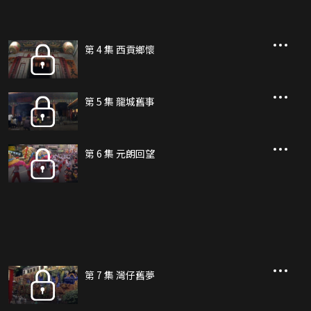
第 4 集 西貢鄉懷
第 5 集 龍城舊事
第 6 集 元朗回望
第 7 集 灣仔舊夢