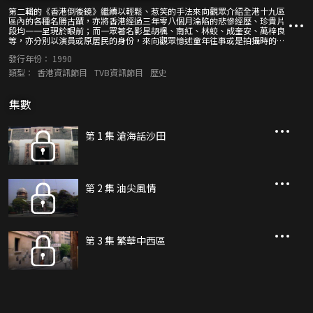
第二輯的《香港倒後鏡》繼續以輕鬆、惹笑的手法來向觀眾介紹全港十九區
區內的各種名勝古蹟，亦將香港經過三年零八個月淪陷的悲慘經歷、珍貴片
段均一一呈現於眼前；而一眾著名影星胡楓、南紅、林蛟、成奎安、萬梓良
等，亦分別以演員或原居民的身份，來向觀眾憶述童年往事或是拍攝時的各
種辛酸等，並有多位歌星以歌曲來懷緬昔日香港的風貌和各種情懷。
發行年份：
1990
類型：
香港資訊節目
TVB資訊節目
歷史
集數
第 1 集 滄海話沙田
第 2 集 油尖風情
第 3 集 繁華中西區