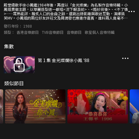
殿堂級歌手徐小鳳繼1984年後，再度以「金光燦爛」為名製作音樂特輯。小
鳳姐貫徹主題，以華麗造型逐一獻唱<流下眼淚前>、<婚紗背後>、<不了情
>……耳熟能詳、膾炙人口的金曲之餘，還跳出錄影廠與歌迷互動，演繹搞
笑MV。小鳳姐的兩位好友許冠文及周潤發也應邀作嘉賓，誰料兩人竟毫不客
氣，單刀直入追問小鳳姐為何雲英未嫁？極為搗蛋！小鳳姐又怎樣剖白她的
發行年份：
1988
婚姻觀？ 不說不知，小鳳姐除了歌藝了得，還是棟篤笑高手！她雖然說話
「淡定」，引發的笑聲卻足以震撼紅館。節目除了輯錄其演唱會精華，當中
類型：
香港音樂節目
TVB音樂節目
音樂節目
歌星個人音樂特輯
包括發哥、許冠文、麥嘉等分別開金口的精彩片段。
集數
第 1 集 金光燦爛徐小鳳 '88
類似節目