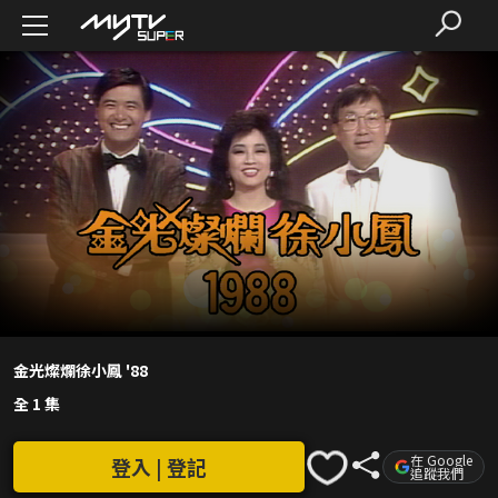
金光燦爛徐小鳳 '88
全 1 集
在 Google
登入 | 登記
追蹤我們