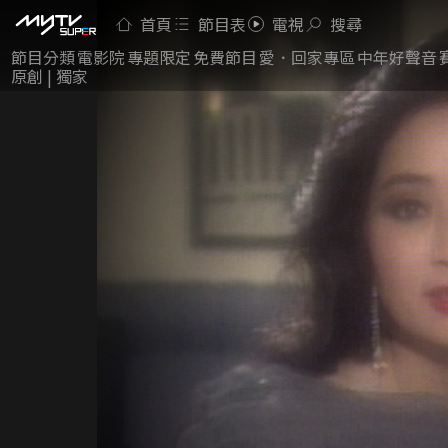
首頁
節目表
電視
搜尋
節目分類
電影院
專題限定
免費節目
愛．回家專區
中年好聲音
原創 | 獨家