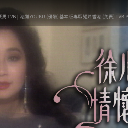
賽馬
TVB | 港劇
YOUKU (優酷)
基本版專區
短片香港 (免費)
TVB P