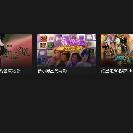
約會演唱會
徐小鳳星光背影
紅星追聲名歌SIN