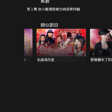
集數
第 1 集 徐小鳳情懷維也納音樂特輯
類似節目
雅廊ENCORE演唱
名曲滿天星
劉雅麗未了的