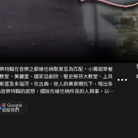
樂特輯在音樂之都維也納取景至為匹配。小鳳姐穿著
教堂、美麗堡、國家話劇院、聖史蒂芬大教堂、上貝
斯堡及多瑙河。在古典、迷人的美景襯托下，唱出多
鳳姐笑稱在維也納學會了說「德」文；而在拍攝過程
在 Google
追蹤我們