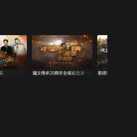
G
羅文傳承20周年全城紀念演唱
劉德華音樂電影波多
會
話