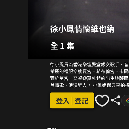
徐小鳳情懷維也納
全 1 集
徐小鳳貴為香港樂壇殿堂級女歌手，音
華麗的禮服穿梭夏宮、希布倫宮、卡爾
爾維第宮，又暢遊莫札特的出生地薩爾
首情歌，浪漫醉人。 小鳳姐還分享拍攝音樂特輯的感想，細說在維也納所見的人與事，以及
對於音樂、事業、生活的所思所想。小
中，她更實現了成為香港小姐的夢想。
登入 | 登記