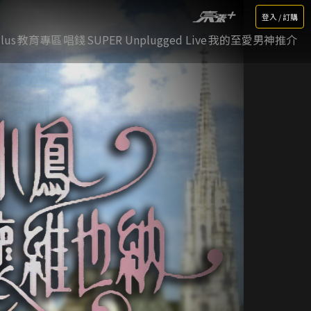
登入 / 訂購
lus
教育專區
唱錢
SUPER Unplugged Live
我的至愛男神推介