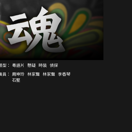
類型：
粵語片
懸疑
時裝
偵探
演員：
周坤玲
林家聲
林家聲
李香琴
石堅