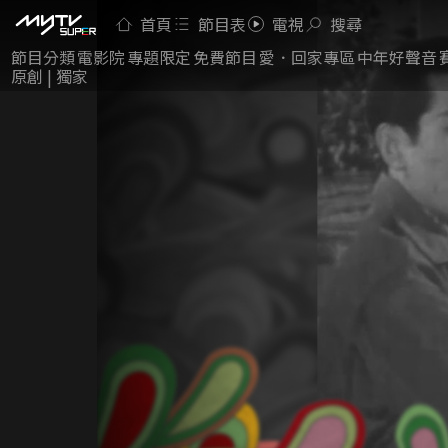
首頁
節目表
電視
搜尋
節目分類
電影院
專題限定
免費節目
愛．回家專區
中年好聲音
原創 | 獨家