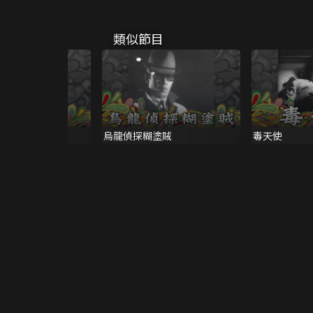
類似節目
烏龍偵探糊塗賊
毒天使