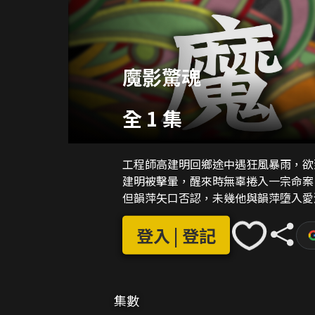
魔影驚魂
全 1 集
工程師高建明回鄉途中遇狂風暴雨，欲
建明被擊暈，醒來時無辜捲入一宗命案
但韻萍矢口否認，未幾他與韻萍墮入愛
登入 | 登記
集數