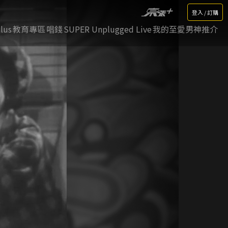
登入 / 訂購
lus
教育專區
唱錢
SUPER Unplugged Live
我的至愛男神推介