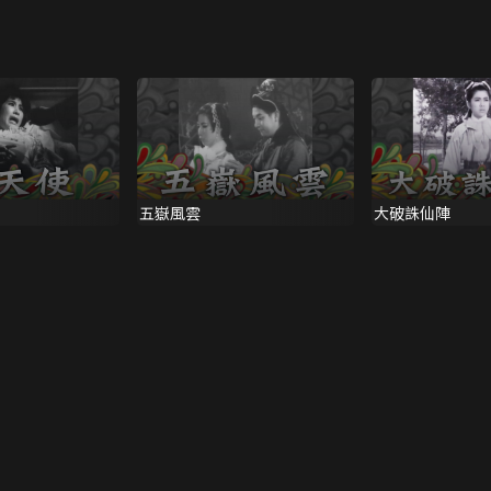
五嶽風雲
大破誅仙陣