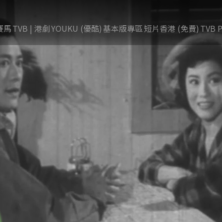
賽馬
TVB | 港劇
YOUKU (優酷)
基本版專區
短片香港 (免費)
TVB P