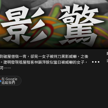
到破屋借宿一宵，卻見一女子被持刀黑影威嚇，之後
。建明發現祖屋租客林韻萍貌似當日被威嚇的女子，
河……
在 Google
追蹤我們