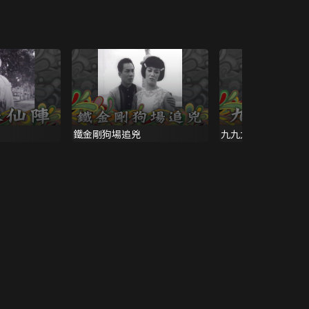
鐵金剛狗場追兇
九九九命案