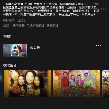
《健美小姐競選 2000》大會司儀由曾志偉、錢嘉樂和謝天華擔任，十二位
候選佳麗穿上運動裝及泳裝亮相展示健美的身形，並透過「泳裝問答環節」
表現健美知識和對答技巧。佳麗們還逐一跳出自創的「創意健身操」；並與
司儀謝天華、錢嘉樂麗星郵輪上載歌載舞，競逐冠亞季后冠，以及今屆新增
的陽光魅力大獎」及「至 FIT 新人類大獎」。 表演嘉賓謝霆鋒逐一與十二位
發行年份：
2000
穿上晚裝的候選佳麗共舞獻唱<一了百了>，展現佳麗們優雅的一面；霆鋒還
夥拍容祖兒、葉佩雯、羅莽和黃泆潼演出壓軸歌舞劇。最後，由李明清摘下
類型：
香港綜藝
TVB綜藝節目
選美節目
冠軍后冠，任婉蓉分別奪得亞軍和「陽光魅力大獎」，季軍陳燕儀兼得「至
FIT 新人類大獎」。
集數
第 1 集
類似節目