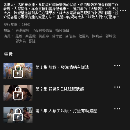
香港人生活節奏急速，長期處於精神緊張的狀態，然而緊張不但會影響工作
表現，人際關係，亦會直接影響身體健康。一連四集的《大緊張》，主持胡
大為、陳淑蘭邀請到多位心理學家，讓大家認識自己緊張的來源和影響，並
介紹各種心理學有趣的減壓方法。 生活中的規範太多，以致人們只好壓抑慾
望，「古靈精怪減壓法」展示人們如何在日常生活中排解壓力。有許多「不
發行年份：
1993
容緊張的行業」只要稍一不慎，便會造成生命危險，節目為大家介紹。每集
還送上趣劇，讓觀眾從歡笑聲中，舒緩緊張情緒！
類型：
香港綜藝
TVB綜藝節目
搞笑節目
演員：
羅維
蔡雲霞
黃振寧
曾令茵
麥皓為
陸麗燕
陳曉芸
郭城俊
郭少芸
張延
集數
第 1 集 放鬆、發洩情緒有辦法
第 2 集 認識R.E.M.睡眠狀態
第 3 集 人猿尖叫法、打坐有助減壓