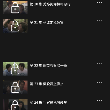
第 20 集 秀婷揭穿韓彬惡行
第 21 集 竟成走私致富
第 22 集 偉杰救吳欣一命
第 23 集 吳欣愛上偉杰
第 24 集 巧宜遭色魔襲擊