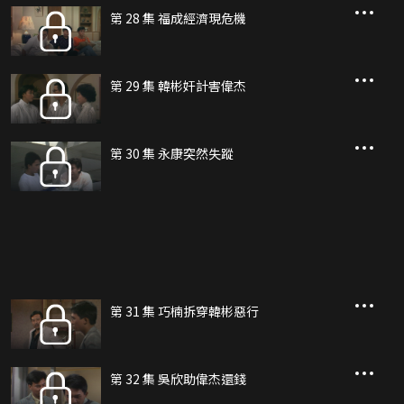
第 28 集 福成經濟現危機
第 29 集 韓彬奸計害偉杰
第 30 集 永康突然失蹤
第 31 集 巧楠拆穿韓彬惡行
第 32 集 吳欣助偉杰還錢