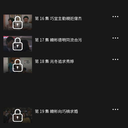
第 16 集 巧宜主動親近偉杰
第 17 集 韓彬德明同流合污
第 18 集 兆冬追求秀婷
第 19 集 韓彬向巧楠求婚