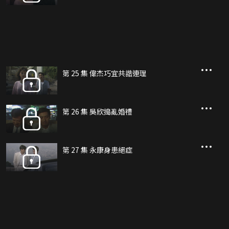
第 25 集 偉杰巧宜共諧連理
第 26 集 吳欣搗亂婚禮
第 27 集 永康身患絕症