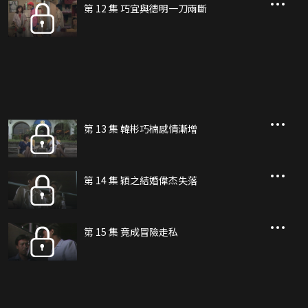
第 12 集 巧宜與德明一刀兩斷
第 13 集 韓彬巧楠感情漸增
第 14 集 穎之結婚偉杰失落
第 15 集 竟成冒險走私