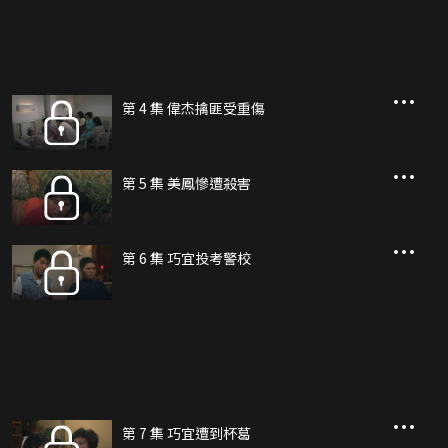
第 4 集 偉杰擒匪受重傷
第 5 集 美鳳慘遭殺害
第 6 集 巧宜投考警校
第 7 集 巧宜遭到杯葛