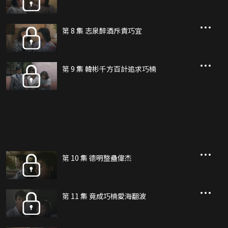
第 8 集 志泉醉酒斥責巧宜
第 9 集 韓彬千方百計追求巧楠
第 10 集 德明整蠱偉杰
第 11 集 竟成巧楠愛海翻波