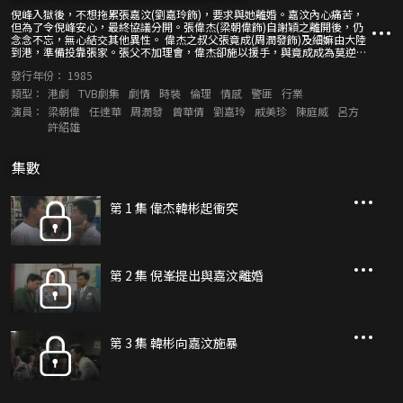
倪峰入獄後，不想拖累張嘉汶(劉嘉玲飾)，要求與她離婚。嘉汶內心痛苦，
但為了令倪峰安心，最終協議分開。張偉杰(梁朝偉飾)自謝穎之離開後，仍
念念不忘，無心結交其他異性。 偉杰之叔父張竟成(周潤發飾)及細嫲由大陸
到港，準備投靠張家。張父不加理會，偉杰卻施以援手，與竟成成為莫逆。
竟成原為內地醫生，欲投考英聯邦醫生試，以便在港執業，但因使用偽鈔事
發行年份：
1985
件留下案底，喪失投考權，灰心之餘，鋌而走險，偷運水貨。後結識女友葉
巧楠(戚美珍飾)，卻被偉杰之死對頭督察韓彬(任達華飾)橫刀奪愛，令二人積
類型：
港劇
TVB劇集
劇情
時裝
倫理
情感
警匪
行業
怨日深。 巧楠之妹巧宜(曾華倩飾)考入警校，結識偉杰，二人墮入愛河，繼
演員：
梁朝偉
任達華
周潤發
曾華倩
劉嘉玲
戚美珍
陳庭威
呂方
而結為夫婦。可惜婚後磨擦日深，偉杰更重蹈父親覆轍，與巧宜好友吳欣發
許紹雄
生一段婚外情。後吳欣被殺，巧宜更被牽連入內，令夫婦二人的感情備受考
驗。 另一方面，竟成為了掩飾自己走私的罪行而賄賂警務人員，後來才發現
一直收受賄款的幕後黑手竟然就是韓彬。竟成在偉杰的多番勸喻下，終決定
集數
自首。韓彬惟恐被連累，遂對付竟成和偉杰叔姪二人。到底韓彬如何對待二
人？韓彬、竟成和偉杰三人之間糾纏不清的恩怨又該如何了斷？
第 1 集 偉杰韓彬起衝突
第 2 集 倪峯提出與嘉汶離婚
第 3 集 韓彬向嘉汶施暴