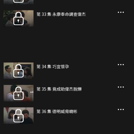
第 33 集 永康奉命調查偉杰
第 34 集 巧宜懷孕
第 35 集 竟成助偉杰脫嫌
第 36 集 德明威脅韓彬