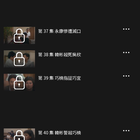
第 37 集 永康慘遭滅口
第 38 集 韓彬殺死吳欣
第 39 集 巧楠指証巧宜
第 40 集 韓彬誓殺巧楠