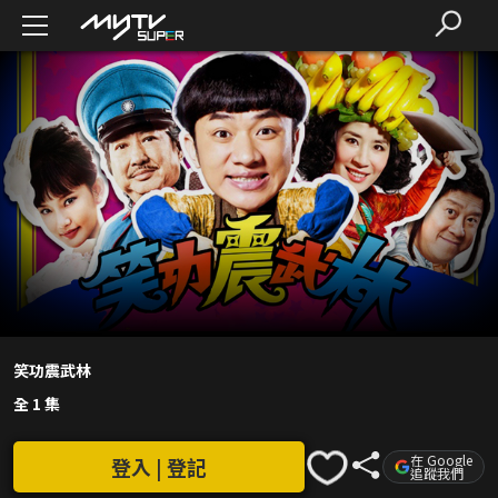
笑功震武林
全 1 集
在 Google
登入 | 登記
追蹤我們