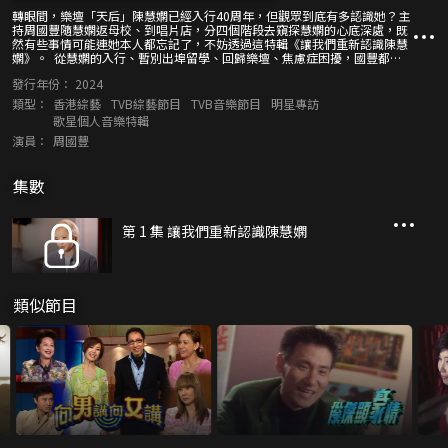
轉眼間，樂壇「天后」陳慧嫻已經入行40周年，但觀眾到底有多認識她？主
持周國豐隨慧嫻返母校、到唱片店，分四個階段去窺探慧嫻的心底深處，既
然有些事情可能連她本人都忘記了，不妨透過這特輯《讓我們重新認識陳慧
嫻》。 從慧嫻的入行、暫別出埠留學、回歸樂壇、焦慮症困擾，國豐都藉
着提問去關心了解她的內心想法。慧嫻曾為未能取得「金曲金獎」感到失
發行年份：
2024
望？慧嫻的初戀原來並非自己所愛？看似強人的她，其實私下很愛哭？
類型：
香港綜藝
TVB綜藝節目
TVB音樂節目
明星專訪
歌星個人音樂特輯
演員：
周國豐
集數
第 1 集 讓我們重新認識陳慧嫻
類似節目