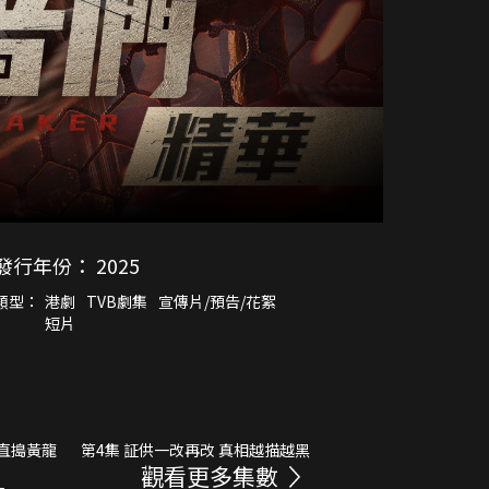
發行年份：
2025
類型：
港劇
TVB劇集
宣傳片/預告/花絮
短片
報直搗黃龍
第4集 証供一改再改 真相越描越黑
觀看更多集數