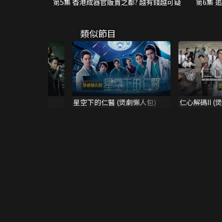
第5集 香港成器官販賣之都? 越有錢越可疑
第6集 
類似節目
精華)
星空下的仁醫 (煲劇懶人包)
仁心解碼II (