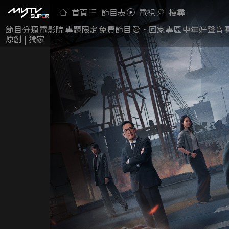
首頁
節目表
電視
搜尋
節目分類
電影院
專題限定
免費節目
愛．回家專區
中年好聲音
原創 | 獨家