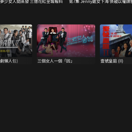
追夢少女人間蒸發 三億花紅全城報料
第7集 Jenny處女下海 偵破以權謀
煲劇懶人包)
三個女人一個「因」
壹號皇庭 (II)