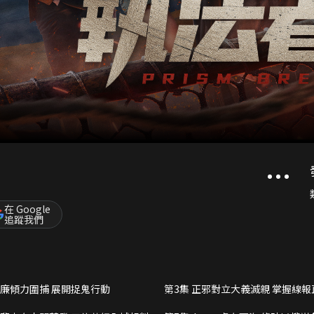
在 Google
追蹤我們
老廉傾力圍捕 展開捉鬼行動
第3集 正邪對立大義滅親 掌握線