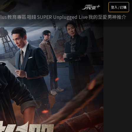
登入 / 訂購
lus
教育專區
唱錢
SUPER Unplugged Live
我的至愛男神推介