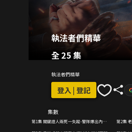
執法者們精華
全 25 集
執法者們精華
登入 | 登記
集數
第1集 關鍵證人兩死一失蹤-警隊爆出內鬼
第2集 
潛伏