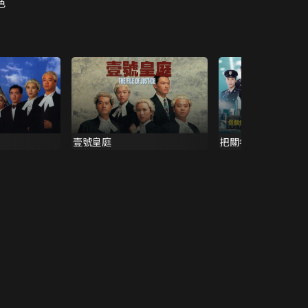
色
壹號皇庭
把關者們 (煲劇懶人包