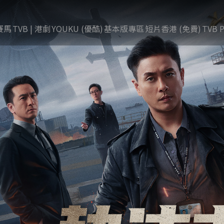
賽馬
TVB | 港劇
YOUKU (優酷)
基本版專區
短片香港 (免費)
TVB P