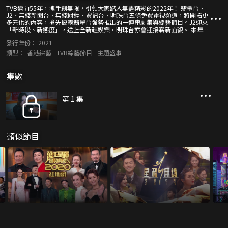
TVB邁向55年，攜手創無限，引領大家踏入無盡精彩的2022年！ 翡翠台、
J2、無綫新聞台、無綫財經．資訊台、明珠台五條免費電視頻道，將開拓更
多元化的內容，搶先披露翡翠台強勢推出的一連串劇集與綜藝節目。J2迎來
「新時段、新態度」，送上全新輕娛樂，明珠台亦會迎接嶄新面貌。 來年
2022，TVB網上平台注入更多新力量，為觀眾呈獻包羅萬有的驚喜，精彩節
發行年份：
2021
目同樣一浪接一浪！
類型：
香港綜藝
TVB綜藝節目
主題盛事
集數
第 1 集
類似節目