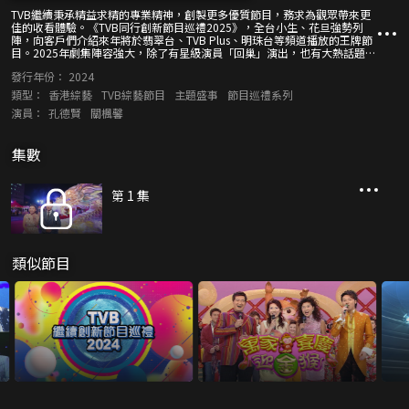
TVB繼續秉承精益求精的專業精神，創製更多優質節目，務求為觀眾帶來更
佳的收看體驗。《TVB同行創新節目巡禮2025》，全台小生、花旦強勢列
陣，向客戶們介紹來年將於翡翠台、TVB Plus、明珠台等頻道播放的王牌節
目。2025年劇集陣容強大，除了有星級演員「回巢」演出，也有大熱話題之
作推出續篇。綜藝節目亦包羅萬有，涵蓋旅遊、真人騷、音樂等不同範疇，
發行年份：
2024
讓觀眾目不暇給。
類型：
香港綜藝
TVB綜藝節目
主題盛事
節目巡禮系列
演員：
孔德賢
關楓馨
集數
第 1 集
類似節目