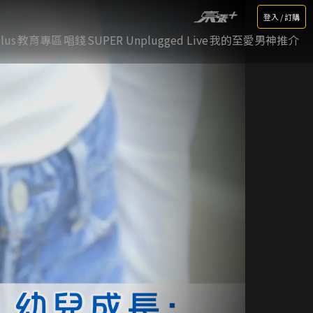
登入 / 訂購
lus
教育專區
唱錢
SUPER Unplugged Live
我的至愛男神推介