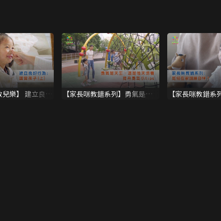
 教兒樂】 建立良好
【家長咪教錯系列】勇氣是天
【家長咪教錯系
(上)
生，還是後天培養 – 提升勇氣
訓練自律？
小tips