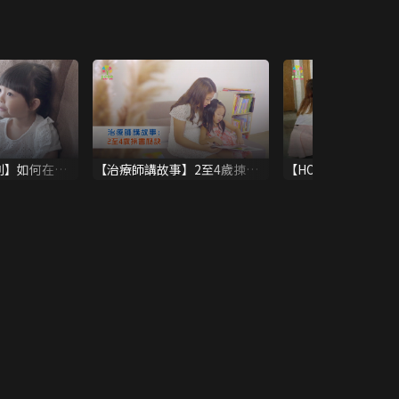
列】如何在家
【治療師講故事】2至4歲揀書
【HOPE-20 教兒樂
秘訣
行為：讚賞孩子(下)