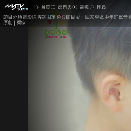
首頁
節目表
電視
搜尋
節目分類
電影院
專題限定
免費節目
愛．回家專區
中年好聲音
原創 | 獨家