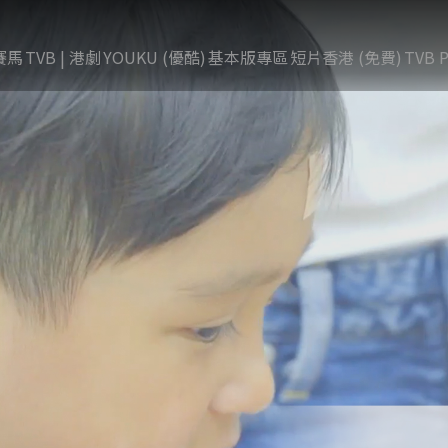
賽馬
TVB | 港劇
YOUKU (優酷)
基本版專區
短片香港 (免費)
TVB P