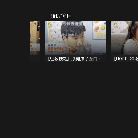
類似節目
小朋友公德心？
【管教技巧】撬開孩子金口的
【HOPE-20
方法！十個爸爸九個不懂！
行為：讚賞孩子