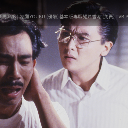
賽馬
TVB | 港劇
YOUKU (優酷)
基本版專區
短片香港 (免費)
TVB P