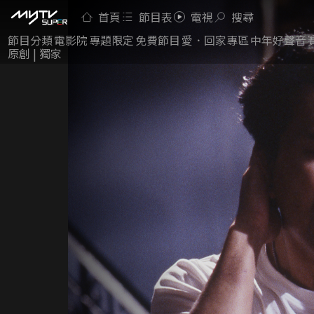
首頁
節目表
電視
搜尋
節目分類
電影院
專題限定
免費節目
愛．回家專區
中年好聲音
原創 | 獨家