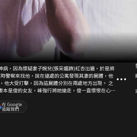
神病，因為懷疑妻子婉兒(張采媚飾)紅杏出牆，於是將
，他大受打擊，因為這屍體分別在兩處地方出現。 之
峰妻本是俊的女友，峰強行將她搶走，俊一直懷恨在心，
實是他公司的女會計(柳影虹飾)，他殺了女會計嫁禍其
在 Google
追蹤我們