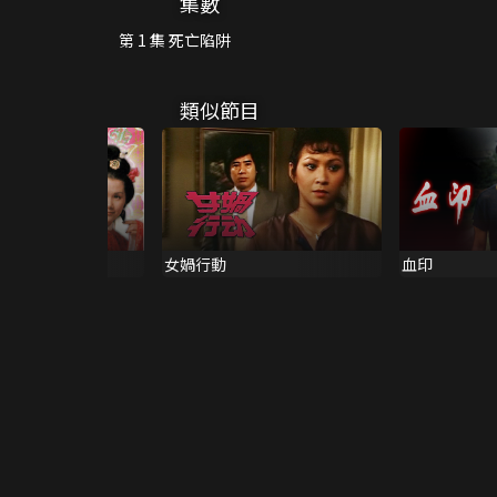
集數
第 1 集 死亡陷阱
類似節目
女媧行動
血印