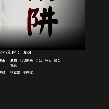
發行年份：
1989
類型：
港劇
TVB劇集
奇幻
時裝
倫理
情感
演員：
林立三
關禮傑