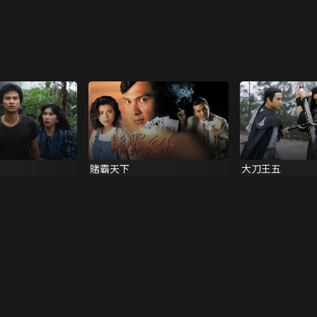
賭霸天下
大刀王五