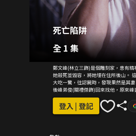
死亡陷阱
全 1 集
鄭文峰(林立三飾)是個雕刻家，患有精
她殺死並毀容，將她埋在住所後山。 這時警察來找他，說在遠處的公寓發現其妻的屍體，他
大吃一驚，往認屍時，發現果然是其妻
後峰弟俊(關禮傑飾)回來找他，原來
卻裝作若無其事。 終於峰被心魔所累，經常看到其妻鬼魂，更認是殺了其妻，被判入精神病
院。這時俊才當面承認公寓的女死者其
登入 | 登記
兄，終於成功報復。