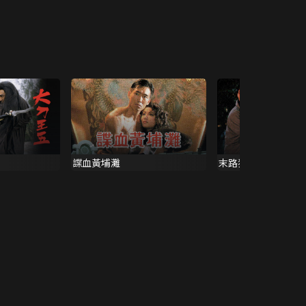
諜血黃埔灘
末路狂奔