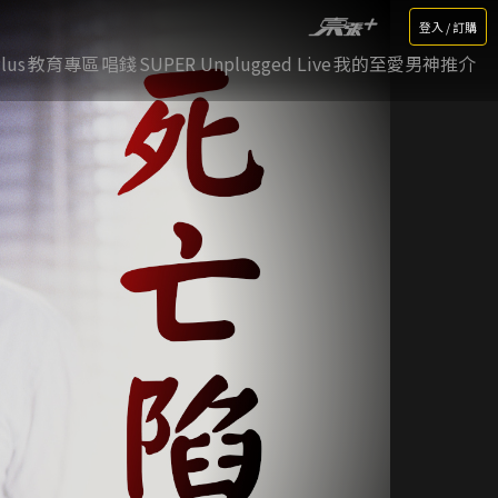
登入 / 訂購
lus
教育專區
唱錢
SUPER Unplugged Live
我的至愛男神推介