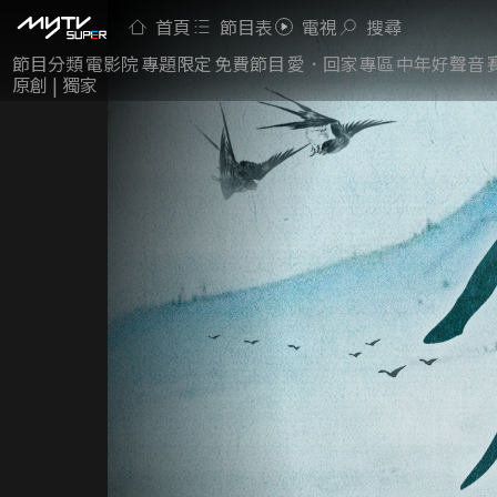
首頁
節目表
電視
搜尋
節目分類
電影院
專題限定
免費節目
愛．回家專區
中年好聲音
原創 | 獨家