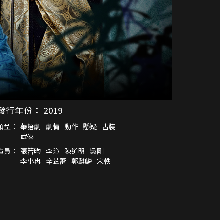
發行年份：
2019
類型：
華語劇
劇情
動作
懸疑
古裝
武俠
演員：
張若昀
李沁
陳道明
吳剛
李小冉
辛芷蕾
郭麒麟
宋軼