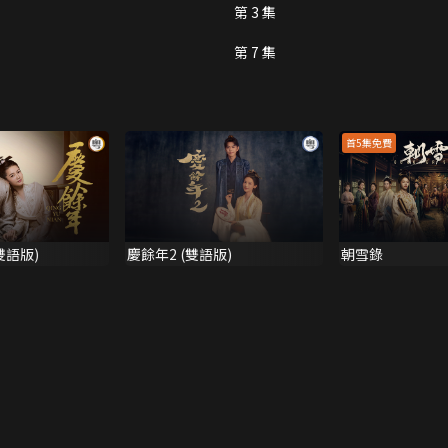
第 3 集
第 7 集
首5集免費
雙語版)
慶餘年2 (雙語版)
朝雪錄