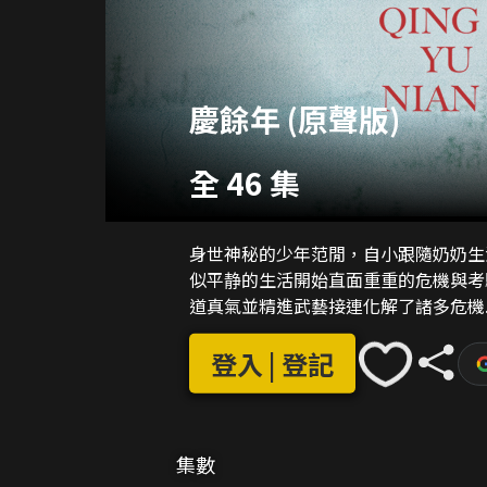
慶餘年 (原聲版)
全 46 集
身世神秘的少年范閒，自小跟隨奶奶生
似平静的生活開始直面重重的危機與考
道真氣並精進武藝接連化解了諸多危機.
登入 | 登記
集數