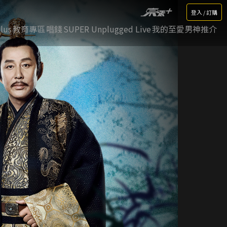
登入 / 訂購
lus
教育專區
唱錢
SUPER Unplugged Live
我的至愛男神推介