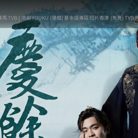
賽馬
TVB | 港劇
YOUKU (優酷)
基本版專區
短片香港 (免費)
TVB P