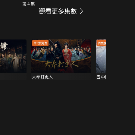
第 4 集
觀看更多集數
首3集免費
首集免費
大奉打更人
雪中悍刀行 (原聲版)