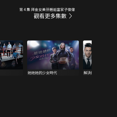
第 4 集 拜金女美芬邂逅富家子俊偉
觀看更多集數
她她她的少女時代
解決師