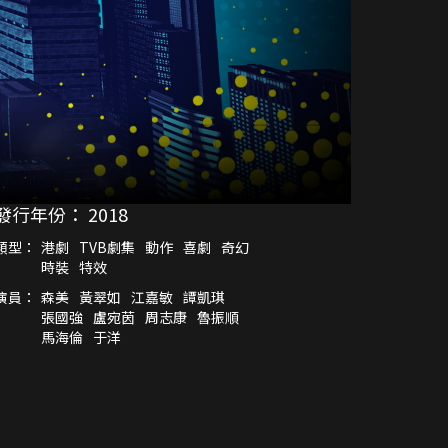
發行年份：
2018
類型：
港劇
TVB劇集
動作
喜劇
奇幻
時裝
特效
演員：
森美
黃翠如
江嘉敏
譚凱琪
張國強
盧宛茵
周志康
魯振順
馬海倫
于洋