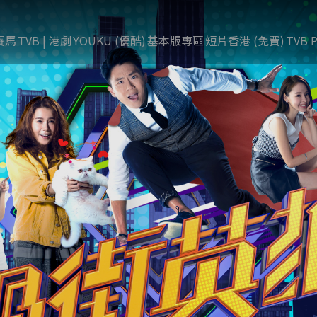
賽馬
TVB | 港劇
YOUKU (優酷)
基本版專區
短片香港 (免費)
TVB P