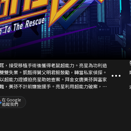
耳，接受移植手術後獲得老鼠超能力。亮星為功利造
雙雙失業。凱甄得舅父明君毅鼓勵，轉當私家偵探。
以超能力證據迫亮星助她查案。拜金女唐美芬與富家
難，美芬不計前嫌施援手。亮星利用超能力破案，漸
面，亮星相助卻陷入超能力耗盡，變成老鼠的危機！
在 Google
追蹤我們