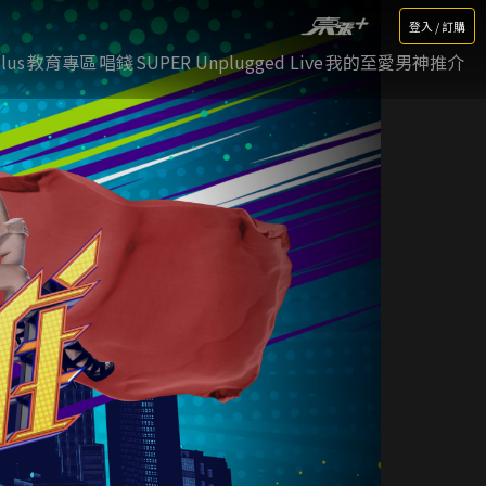
登入 / 訂購
lus
教育專區
唱錢
SUPER Unplugged Live
我的至愛男神推介