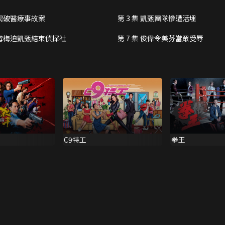
集 揭破醫療事故案
第 3 集 凱甄團隊慘遭活埋
集 雪梅迫凱甄結束偵探社
第 7 集 俊偉令美芬當眾受辱
C9特工
拳王