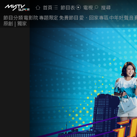
首頁
節目表
電視
搜尋
節目分類
電影院
專題限定
免費節目
愛．回家專區
中年好聲音
原創 | 獨家