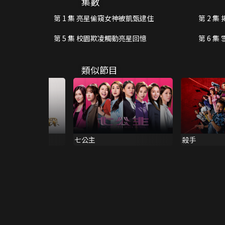
集數
第 1 集 亮星偷窺女神被凱甄逮住
第 2 
第 5 集 校園欺凌觸動亮星回憶
第 6 
類似節目
七公主
殺手