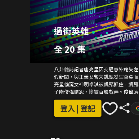
過街英雄
全 20 集
八卦雜誌記者唐亮星因交通意外痛失左
假新聞，與正義女警宋凱甄發生衝突而
亮星偷窺女神明卓淇被凱甄抓住，凱甄
子隋俊偉結怨，慘被百般戲弄。俊偉落
漸自大起來！此時凱甄驚悉君毅真實一
登入 | 登記