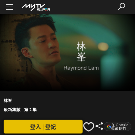
林峯
最新集數
-
第 2 集
在 Google
登入 | 登記
追蹤我們