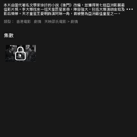
本片由當代著名文學家徐訏的小說《後門》改編，並獲得第七屆亞洲影展最
佳影片獎。李大導找來一班天皇巨星客串，陣容強大，包括大導演胡金銓及
影后樂蒂。天才童星王愛明飾演阿琳一角，曾被譽為亞洲最佳童星之一。
類型：
香港電影
劇情
天映邵氏電影 > 劇情
集數