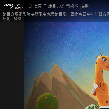
首頁
節目表
電視
搜尋
節目分類
電影院
專題限定
免費節目
愛．回家專區
中年好聲音
原創 | 獨家