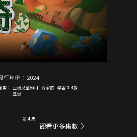
發行年份：
2024
類型：
亞洲兒童節目
合家歡
學習:0-4歲
歷險
第 4 集
觀看更多集數