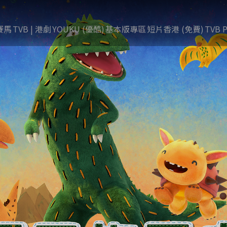
賽馬
TVB | 港劇
YOUKU (優酷)
基本版專區
短片香港 (免費)
TVB P