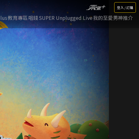
登入 / 訂購
lus
教育專區
唱錢
SUPER Unplugged Live
我的至愛男神推介