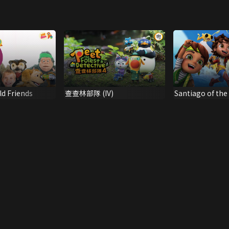
d Friends
查查林部隊 (IV)
Santiago of the