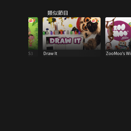
類似節目
ildlife Ranger S3
Draw It
ZooMoo's Wil