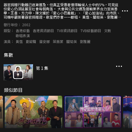
器官捐贈行動雖已逐漸普及，但真正受惠者僅得輪候人士中的5%，可見這
份愛心仍須延展至社會每個角落。 大會與公共交通及運輸業界合力宣揚善
舉。王喜、方力申、陳文媛於「愛心小巴義載」、「愛心加油站」向市民、
司機呼籲簽署器官捐贈證。歌星們亦會一一獻唱。 黃霑、關菊英、劉雅麗、
雷安娜、葉振棠、夏韶聲上演音樂劇「麗花傾情獻再生」，藉着黃霑訛稱患
發行年份：
2002
有腎衰竭，道出切勿「愛心衰竭」！器官移植受惠者及腎病患者亦分享親身
經歷。
類型：
香港綜藝
香港資訊節目
TVB資訊節目
TVB綜藝節目
文教
歌唱表演
演員：
黃霑
夏韶聲
雷安娜
葉振棠
關菊英
劉雅麗
集數
第 1 集
類似節目