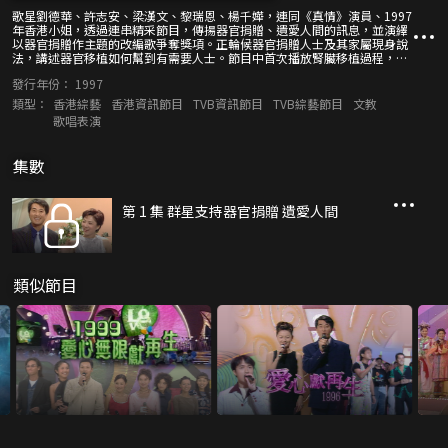
歌星劉德華、許志安、梁漢文、黎瑞恩、楊千嬅，連同《真情》演員、1997
年香港小姐，透過連串精采節目，傳揚器官捐贈、遺愛人間的訊息，並演繹
以器官捐贈作主題的改編歌爭奪獎項。正輪候器官捐贈人士及其家屬現身說
法，講述器官移植如何幫到有需要人士。節目中首次播放腎臟移植過程，接
受手術的一對姊妹傾訴心路歷程。城中名人范徐麗泰、黃宏發也分享捐贈器
發行年份：
1997
官感受；還有天王、天后等錄製宣傳短片，呼籲更多市民簽署器官捐贈卡。
類型：
香港綜藝
香港資訊節目
TVB資訊節目
TVB綜藝節目
文教
歌唱表演
集數
第 1 集 群星支持器官捐贈 遺愛人間
類似節目