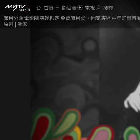
首頁
節目表
電視
搜尋
節目分類
電影院
專題限定
免費節目
愛．回家專區
中年好聲音
原創 | 獨家