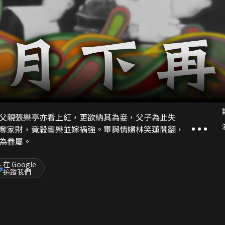
父親張樂亭亦看上紅，更欲納其為妾，父子為此失
奪家財，竟殺害樂並嫁禍強。畢與情婦林笑蓮鬧翻，
為眷屬。
在 Google
追蹤我們