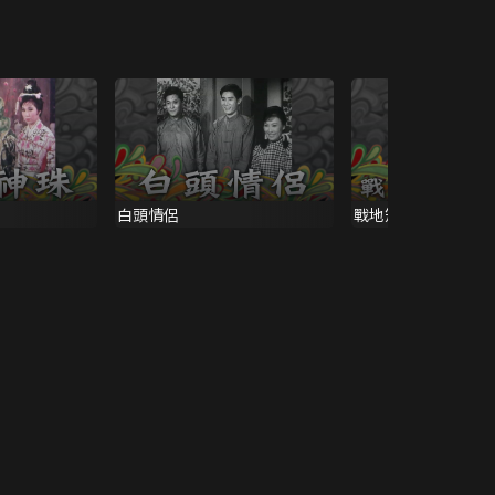
白頭情侶
戰地笳聲海棠紅