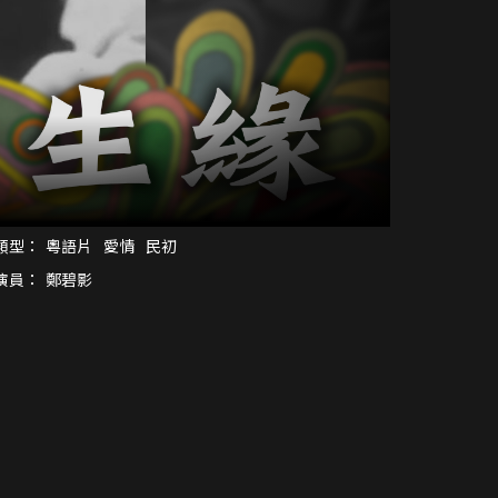
類型：
粵語片
愛情
民初
演員：
鄭碧影