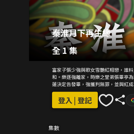
秦淮月下再生緣
全 1 集
富家子張少強與歌女雪艷紅相戀，誰料
和。樂逐強離家，時樂之堂弟張畢亭為
蓮決定告發畢，強獲判無罪，並與紅成
登入 | 登記
集數