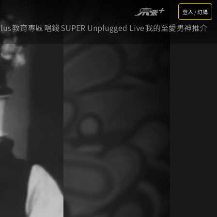
登入 / 訂購
lus
教育專區
唱錢
SUPER Unplugged Live
我的至愛男神推介