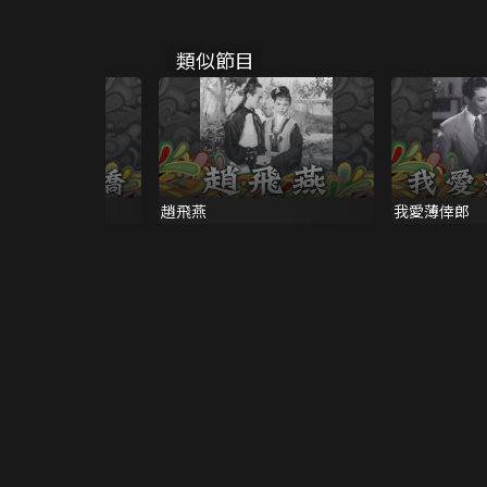
類似節目
嬌
趙飛燕
我愛薄倖郎