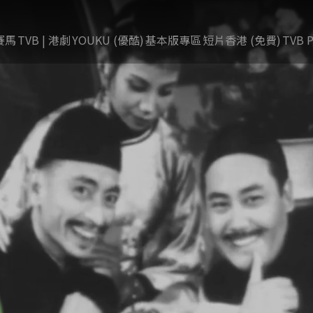
賽馬
TVB | 港劇
YOUKU (優酷)
基本版專區
短片香港 (免費)
TVB P