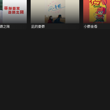
蹟之陽
凪的憂鬱
小鬱金香