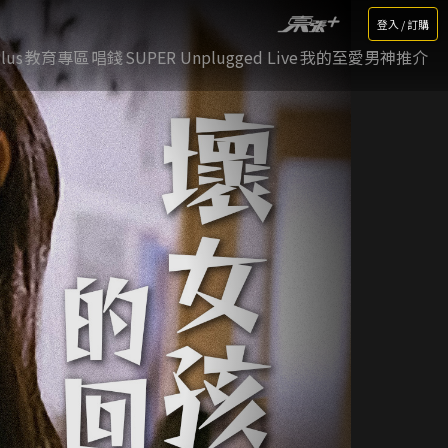
登入 / 訂購
lus
教育專區
唱錢
SUPER Unplugged Live
我的至愛男神推介