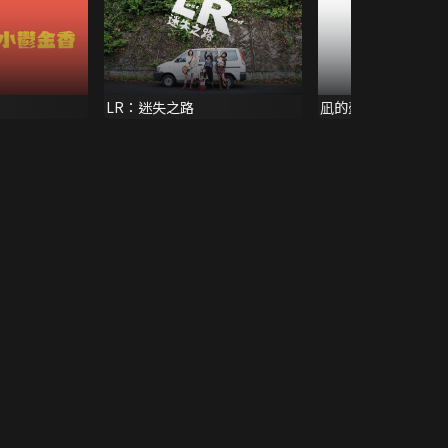
LR：迷失之路
凪的憂鬱 高中生篇