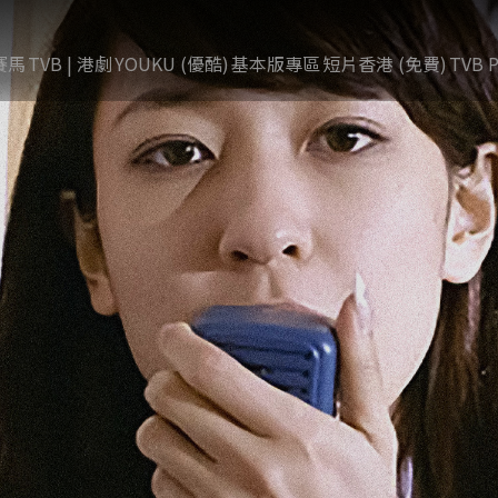
賽馬
TVB | 港劇
YOUKU (優酷)
基本版專區
短片香港 (免費)
TVB P