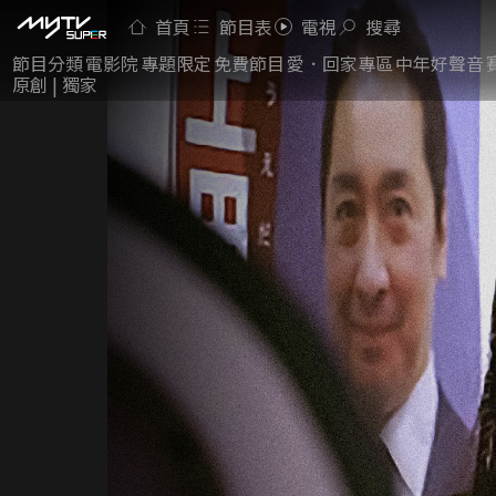
首頁
節目表
電視
搜尋
節目分類
電影院
專題限定
免費節目
愛．回家專區
中年好聲音
原創 | 獨家