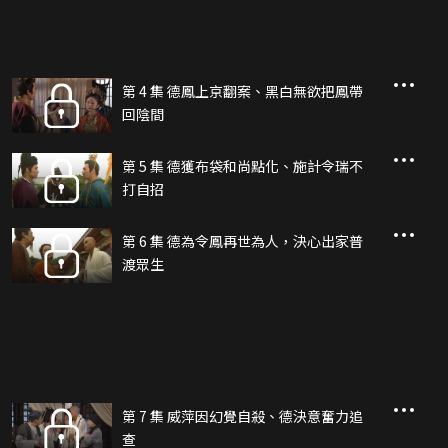
第 4 集 德鳳上京翻案、黑白無欲把鳳帶
回陰間
第 5 集 德獲布袋和尚點化、施計令瑞不
打自招
第 6 集 德為令鳳再世為人，決心出家普
渡眾生
第 7 集 威萍因幻覺自殺、德決意奮力追
查