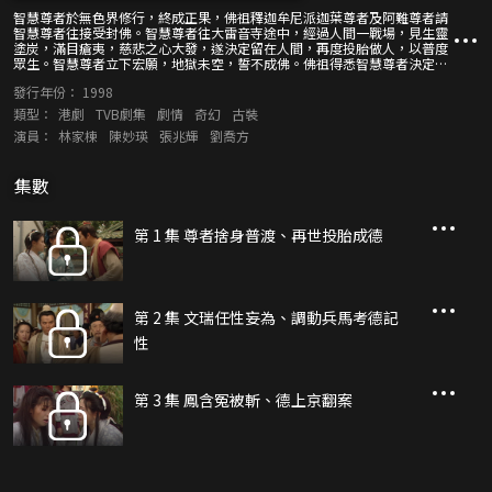
智慧尊者於無色界修行，終成正果，佛祖釋迦牟尼派迦葉尊者及阿難尊者請
智慧尊者往接受封佛。智慧尊者往大雷音寺途中，經過人間一戰場，見生靈
塗炭，滿目瘡夷，慈悲之心大發，遂決定留在人間，再度投胎做人，以普度
眾生。智慧尊者立下宏願，地獄未空，誓不成佛。佛祖得悉智慧尊者決定，
遣跟隨智慧尊者多年的法器布袋下凡，輔助投胎後的智慧尊者，度化眾生。
發行年份：
1998
智慧尊者投胎於尋常百姓家，是為許德(林家棟飾)。許德甫出世，即智慧過
人，年甫三歲，即能唸誦四書五經，父母欣喜之餘，亦心想此子必能功名富
類型：
港劇
TVB劇集
劇情
奇幻
古裝
貴。然未涉功名前，許德邂逅了名醫師江正琛之女江小鳳(陳妙瑛飾)，互生
演員：
林家棟
陳妙瑛
張兆輝
劉喬方
情愫。小鳳本以許德態度輕佻，口出狂言，視之為登徒浪子，非常抗拒。但
許德一心求得美人歸，鍥而不捨，令小鳳芳心暗許。許德生性浪蕩，口沒遮
欄，但智慧過人，聰明絕頂，小鳳為之動情。京中太輔身罹惡疾，江正琛因
集數
年老不堪遠行，小鳳代祖父赴京為太輔治病。文瑞公主在京城與小鳳相遇，
文瑞錯手殺死太輔，更嫁禍小鳳。許德一心等候小鳳回來，便共偕鴛侶，豈
料回來的只是小鳳的冤魂。許德發誓要為小鳳洗雪沉冤。雖然，許德以其智
慧機謀，終令公主承認罪行，卻因公主獲恩賜免死金牌，難以將其繩之於
第 1 集 尊者捨身普渡、再世投胎成德
法。最後，布袋和尚使公主進入布袋，感化之，使之出家為尼，終身唸佛懺
悔。許德驚異於布袋的異能之餘，老布袋和尚亦向許德說出前世因果，表明
許德有宿世佛緣，註家出家為僧。許德不信，唯老布袋預言，許德必須出家
為僧，度化「七不得」，才可令小鳳還陽，許德為情答應剃度為僧。從此許
德便與鳳及福齊齊上路，為民平冤，度化作惡之人，希望有朝一日能找齊
第 2 集 文瑞任性妄為、調動兵馬考德記
「七不得」，使小鳳再生為人，而許德亦期望在那時，即可還俗，與小鳳共
偕連理。
性
第 3 集 鳳含冤被斬、德上京翻案