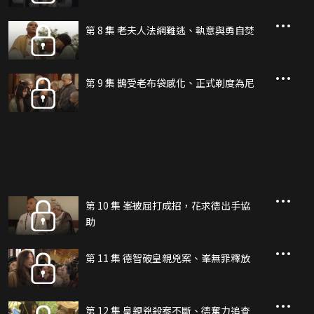
第 8 集 老夫人法網難逃、執意與勇自焚
第 9 集 鵲受老布袋感化、正式剃度為尼
第 10 集 峯被屈打成招，花求德出手協
助
第 11 集 德智破皇親兇案、峯無罪釋放
第 12 集 皇親兇殺案不斷、德奮力追查