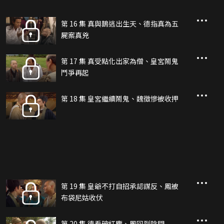
第 16 集 真與鵲逃出生天、德指真為五
屍案真兇
第 17 集 真受點化出家為僧、皇宮鬧鬼
鬥爭再起
第 18 集 皇宮繼續鬧鬼、魏徵慘被收押
第 19 集 皇爺不打自招承認謀反、鳳被
布袋尼姑收伏
第 20 集 德看破紅塵、鳳回到陰間