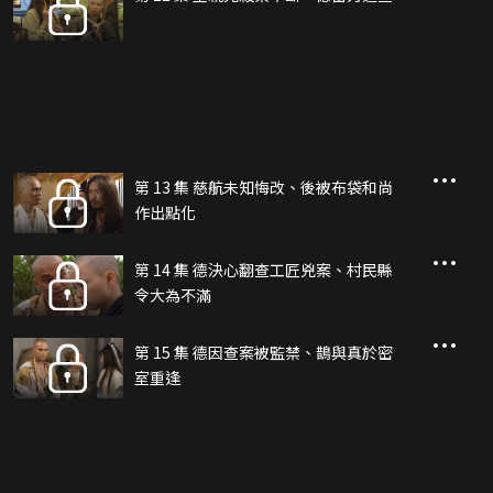
第 13 集 慈航未知悔改、後被布袋和尚
作出點化
第 14 集 德決心翻查工匠兇案、村民縣
令大為不滿
第 15 集 德因查案被監禁、鵲與真於密
室重逢