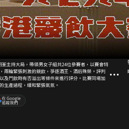
汪明荃主持大局，帶領男女子組共24位參賽者，以賽會特
，兩輪緊張刺激的競飲，爭逐酒王、酒后殊榮。評判
以及鬥飲時有否溢出等條件來進行評分。比賽同場加
的生產過程，緩和緊張氣氛。
在 Google
追蹤我們