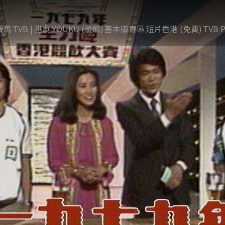
賽馬
TVB | 港劇
YOUKU (優酷)
基本版專區
短片香港 (免費)
TVB P