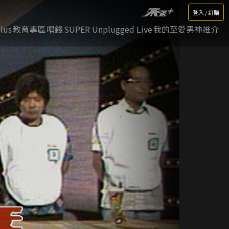
登入 / 訂購
lus
教育專區
唱錢
SUPER Unplugged Live
我的至愛男神推介