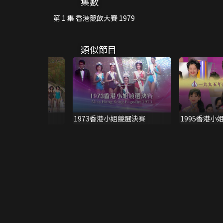
集數
第 1 集 香港競飲大賽 1979
類似節目
港小姐競選準決賽
1973香港小姐競選決賽
1995香港小