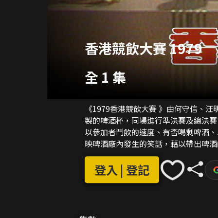
香港競飲大賽 1979
全 1 集
《1979香港競飲大賽 》由何守信、
製的啤酒杯，同場進行準決賽及總決賽
以參加者鬥飲的速度、有否喝剩啤酒、
映啤酒廠內發生的笑話，藉以帶出啤酒
登入 | 登記