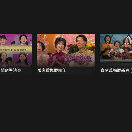
姐競選準決賽
萬家歡聚慶團年
寶豬萬福慶新春 (