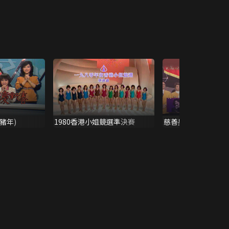
豬年)
1980香港小姐競選準決賽
慈善星輝仁濟夜 199