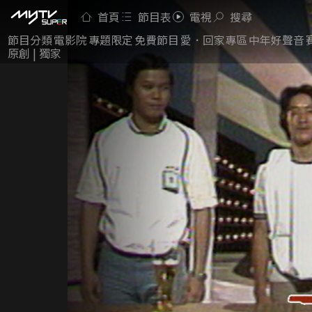
首頁
節目表
電視
搜尋
節目分類
電影院
專題限定
免費節目
愛．回家專區
中年好聲音
原創 | 獨家