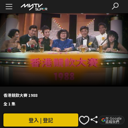
香港競飲大賽 1988
全 1 集
在 Google
登入 | 登記
追蹤我們