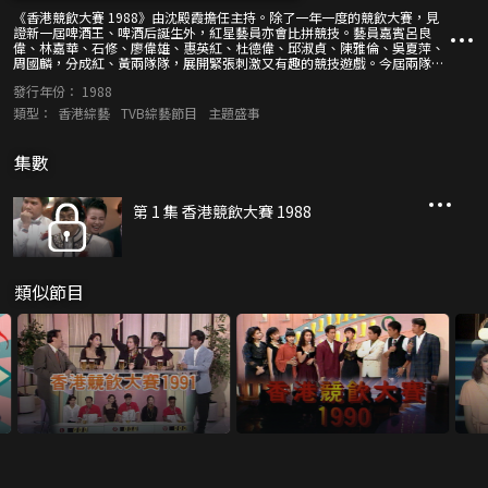
《香港競飲大賽 1988》由沈殿霞擔任主持。除了一年一度的競飲大賽，見
證新一屆啤酒王、啤酒后誕生外，紅星藝員亦會比拼競技。藝員嘉賓呂良
偉、林嘉華、石修、廖偉雄、惠英紅、杜德偉、邱淑貞、陳雅倫、吳夏萍、
周國麟，分成紅、黃兩隊隊，展開緊張刺激又有趣的競技遊戲。今屆兩隊還
可下注競猜啤酒王、啤酒后節，更添刺激！此外，肥姐也參與啤酒競飲，她
發行年份：
1988
的成績隨時扭轉兩隊賽果！
類型：
香港綜藝
TVB綜藝節目
主題盛事
集數
第 1 集 香港競飲大賽 1988
類似節目