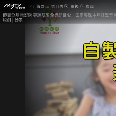
首頁
節目表
電視
搜尋
節目分類
電影院
專題限定
免費節目
愛．回家專區
中年好聲音
原創 | 獨家