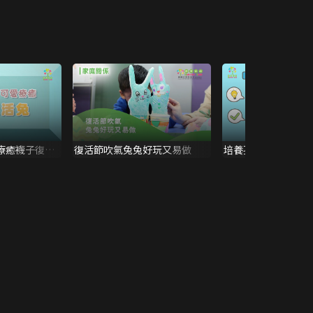
療癒襪子復活
復活節吹氣兔兔好玩又易做
培養孩子責任感3大