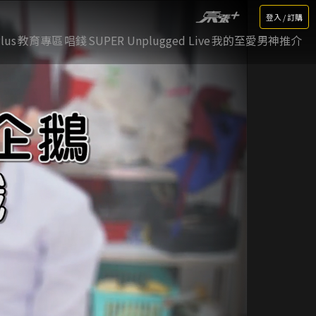
登入 / 訂購
lus
教育專區
唱錢
SUPER Unplugged Live
我的至愛男神推介