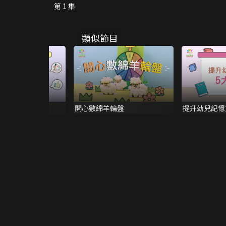
第 1 集
類似節目
主動學習之法
開心數綿羊輪盤
提升幼兒記憶