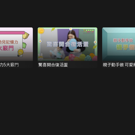
力5大竅門
驚喜開合復活蛋
親子動手做 可愛
兔