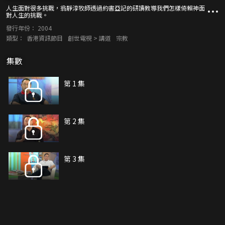
人生面對很多挑戰，翁靜淳牧師透過約書亞記的研讀教導我們怎樣倚賴神面
對人生的挑戰。
發行年份：
2004
類型：
香港資訊節目
創世電視 > 講道
宗教
集數
第 1 集
第 2 集
第 3 集