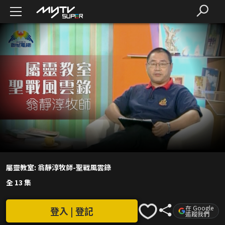
屬靈教室: 翁靜淳牧師-聖戰風雲錄
全 13 集
在 Google
登入 | 登記
追蹤我們