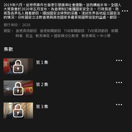
2019年六月，反修例事件在香港引發連串社會運動，並持續逾半年。全國人
大常委會於2020年五月宣布，為香港制訂維護國家安全法。 行政長官、政
商及各界名人藉着節目，細說國安法條例的涵義，淺談世界各地設立國安法
的情況，分析國安立法對香港與其他國家多邊貿易國際協定的益處。節目還
會概述分裂國家及顛覆國家政權罪的細則、政策、刑罰的制定，講述維護國
發行年份：
2020
家安全委員會的架構，以及透過立法與鞏固香港法治的關係。
類型：
香港資訊節目
香港新聞節目
TVB新聞節目
TVB資訊節目
新聞
時事
民生
教育專區 > 國家與文化教育
教育專區 > 中小學
集數
第 1 集
第 2 集
第 3 集