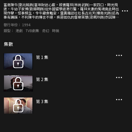
富商陳牛(劉兆銘飾)當年財迷心竅，殺害羅祥(林尚武飾)一家四口，時光飛
逝，牛幼子家博(劉錫明飾)從外國留學返港行醫，羅祥夫妻的冤魂竟此時出
現作孽，怪事頻生，令牛寢食難安，靈異雜誌社社長古兆天(樓南光飾)認為
事有蹺蹊，不利陳牛的傳言不絕，疾惡如仇的督察葉慧(梁珮玲飾)亦因陳牛
關係，與家博對立，最後在古友友(吳國敬飾)的調停下化敵為友。而羅祥和
發行年份：
1994
文英鬼魂亦被陳牛法師施法鎮壓。 鍾情於家博的邊緣少女姚美琪(郭可盈飾)
失足墜樓喪生，鬼魂羅小薇(蔡少芬飾)乘時借屍還魂，與博再續前世緣，二
類型：
港劇
TVB劇集
奇幻
時裝
人展開一段甜蜜的人鬼戀情。 一次山泥傾瀉，令羅祥一家遺骸湧現，冤鬼再
找陳牛索命，連串事件令家博驚覺自己原來竟是祥子投胎轉世，心中慈父正
是前世仇人，自此陳家不如意事一一發生。
集數
第 1 集
第 2 集
第 3 集